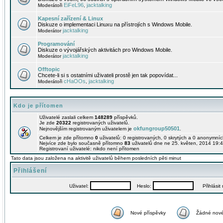
EiFeL96
jacktalking
Moderátoři
,
Kapesní zařízení & Linux
Diskuze o implementaci Linuxu na přístrojích s Windows Mobile.
jacktalking
Moderátor
Programování
Diskuze o vývojářských aktivitách pro Windows Mobile.
jacktalking
Moderátor
Offtopic
Chcete-li si s ostatními uživateli prostě jen tak popovídat...
cHaOOs
jacktalking
Moderátoři
,
Kdo je přítomen
Uživatelé zaslali celkem
148289
příspěvků.
Je zde
20322
registrovaných uživatelů.
okfungroup50501
Nejnovějším registrovaným uživatelem je
.
Celkem je zde přítomno
0
uživatelů: 0 registrovaných, 0 skrytých a 0 anonymní
Nejvíce zde bylo současně přítomno
83
uživatelů dne ne 25. květen, 2014 19:4
Registrovaní uživatelé: nikdo není přítomen
Tato data jsou založena na aktivitě uživatelů během posledních pěti minut
Přihlášení
Uživatel:
Heslo:
Přihlásit m
Nové příspěvky
Žádné nové