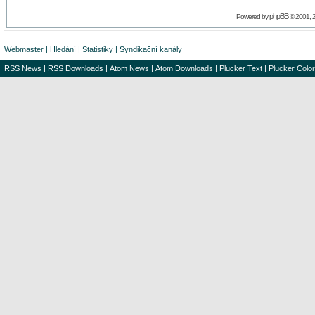
phpBB
Powered by
© 2001, 
Webmaster
|
Hledání
|
Statistiky
|
Syndikační kanály
RSS News
|
RSS Downloads
|
Atom News
|
Atom Downloads
|
Plucker Text
|
Plucker Color