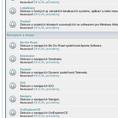
EiFeL96
jacktalking
Moderátoři
,
Lokalizace
Diskuse o českých aj. národních lokalizacích systému, aplikací a nebo manu
EiFeL96
jacktalking
Moderátoři
,
Ostatní
Diskuze o ostatních tématech souvisejících se softwarem pro Windows Mobi
EiFeL96
jacktalking
Moderátoři
,
Navigace a mapy
Be-On-Road
Diskuze o navigacích Be-On-Road společnosti Aponia Software.
EiFeL96
jacktalking
Moderátoři
,
Destinator
Diskuze o navigacích Destinator.
EiFeL96
jacktalking
Moderátoři
,
Dynavix
Diskuze o navigacích Dynavix společnosti Telematix.
EiFeL96
jacktalking
Moderátoři
,
iGO
Diskuze o navigacích iGO.
EiFeL96
jacktalking
Moderátoři
,
Navigon
Diskuze o navigacích Navigon.
EiFeL96
jacktalking
Moderátoři
,
OziExplorerCE
Diskuze o navigacích OziExplorerCE.
EiFeL96
jacktalking
Moderátoři
,