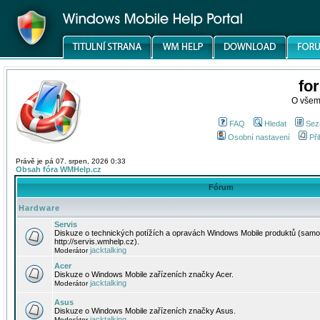
fo
O všem
FAQ
Hledat
Sez
Osobní nastavení
Při
Právě je pá 07. srpen, 2026 0:33
Obsah fóra WMHelp.cz
Fórum
Hardware
Servis
Diskuze o technických potížích a opravách Windows Mobile produktů (samo
http://servis.wmhelp.cz).
jacktalking
Moderátor
Acer
Diskuze o Windows Mobile zařízeních značky Acer.
jacktalking
Moderátor
Asus
Diskuze o Windows Mobile zařízeních značky Asus.
jacktalking
Moderátor