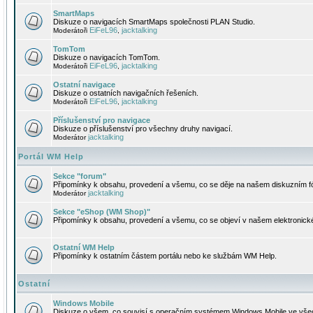
SmartMaps
Diskuze o navigacích SmartMaps společnosti PLAN Studio.
EiFeL96
jacktalking
Moderátoři
,
TomTom
Diskuze o navigacích TomTom.
EiFeL96
jacktalking
Moderátoři
,
Ostatní navigace
Diskuze o ostatních navigačních řešeních.
EiFeL96
jacktalking
Moderátoři
,
Příslušenství pro navigace
Diskuze o příslušenství pro všechny druhy navigací.
jacktalking
Moderátor
Portál WM Help
Sekce "forum"
Připomínky k obsahu, provedení a všemu, co se děje na našem diskuzním f
jacktalking
Moderátor
Sekce "eShop (WM Shop)"
Připomínky k obsahu, provedení a všemu, co se objeví v našem elektronic
Ostatní WM Help
Připomínky k ostatním částem portálu nebo ke službám WM Help.
Ostatní
Windows Mobile
Diskuze o všem, co souvisí s operačním systémem Windows Mobile ve všec