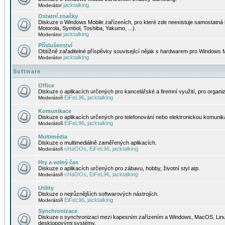
jacktalking
Moderátor
Ostatní značky
Diskuze o Windows Mobile zařízeních, pro které zde neexistuje samostatná 
Motorola, Symbol, Toshiba, Yakumo, ...).
jacktalking
Moderátor
Příslušenství
Obtížně zařaditelné příspěvky související nějak s hardwarem pro Windows M
jacktalking
Moderátor
Software
Office
Diskuze o aplikacích určených pro kancelářské a firemní využití, pro organiz
EiFeL96
jacktalking
Moderátoři
,
Komunikace
Diskuze o aplikacích určených pro telefonování nebo elektronickou komunika
EiFeL96
jacktalking
Moderátoři
,
Multimédia
Diskuze o multimediálně zaměřených aplikacích.
cHaOOs
EiFeL96
jacktalking
Moderátoři
,
,
Hry a volný čas
Diskuze o aplikacích určených pro zábavu, hobby, životní styl atp.
cHaOOs
EiFeL96
jacktalking
Moderátoři
,
,
Utility
Diskuze o nejrůznějších softwarových nástrojích.
EiFeL96
jacktalking
Moderátoři
,
Synchronizace
Diskuze o synchronizaci mezi kapesním zařízením a Windows, MacOS, Linux
desktopovými systémy.