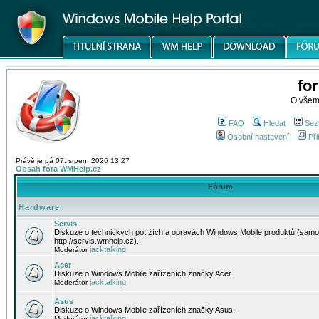
fo
O všem
FAQ
Hledat
Sez
Osobní nastavení
Při
Právě je pá 07. srpen, 2026 13:27
Obsah fóra WMHelp.cz
Fórum
Hardware
Servis
Diskuze o technických potížích a opravách Windows Mobile produktů (samo
http://servis.wmhelp.cz).
jacktalking
Moderátor
Acer
Diskuze o Windows Mobile zařízeních značky Acer.
jacktalking
Moderátor
Asus
Diskuze o Windows Mobile zařízeních značky Asus.
jacktalking
Moderátor