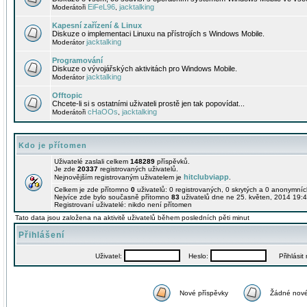
EiFeL96
jacktalking
Moderátoři
,
Kapesní zařízení & Linux
Diskuze o implementaci Linuxu na přístrojích s Windows Mobile.
jacktalking
Moderátor
Programování
Diskuze o vývojářských aktivitách pro Windows Mobile.
jacktalking
Moderátor
Offtopic
Chcete-li si s ostatními uživateli prostě jen tak popovídat...
cHaOOs
jacktalking
Moderátoři
,
Kdo je přítomen
Uživatelé zaslali celkem
148289
příspěvků.
Je zde
20337
registrovaných uživatelů.
hitclubviapp
Nejnovějším registrovaným uživatelem je
.
Celkem je zde přítomno
0
uživatelů: 0 registrovaných, 0 skrytých a 0 anonymní
Nejvíce zde bylo současně přítomno
83
uživatelů dne ne 25. květen, 2014 19:4
Registrovaní uživatelé: nikdo není přítomen
Tato data jsou založena na aktivitě uživatelů během posledních pěti minut
Přihlášení
Uživatel:
Heslo:
Přihlásit m
Nové příspěvky
Žádné nové