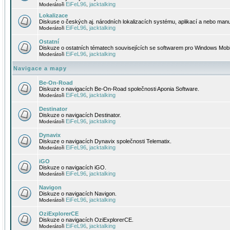
EiFeL96
jacktalking
Moderátoři
,
Lokalizace
Diskuse o českých aj. národních lokalizacích systému, aplikací a nebo manu
EiFeL96
jacktalking
Moderátoři
,
Ostatní
Diskuze o ostatních tématech souvisejících se softwarem pro Windows Mobi
EiFeL96
jacktalking
Moderátoři
,
Navigace a mapy
Be-On-Road
Diskuze o navigacích Be-On-Road společnosti Aponia Software.
EiFeL96
jacktalking
Moderátoři
,
Destinator
Diskuze o navigacích Destinator.
EiFeL96
jacktalking
Moderátoři
,
Dynavix
Diskuze o navigacích Dynavix společnosti Telematix.
EiFeL96
jacktalking
Moderátoři
,
iGO
Diskuze o navigacích iGO.
EiFeL96
jacktalking
Moderátoři
,
Navigon
Diskuze o navigacích Navigon.
EiFeL96
jacktalking
Moderátoři
,
OziExplorerCE
Diskuze o navigacích OziExplorerCE.
EiFeL96
jacktalking
Moderátoři
,