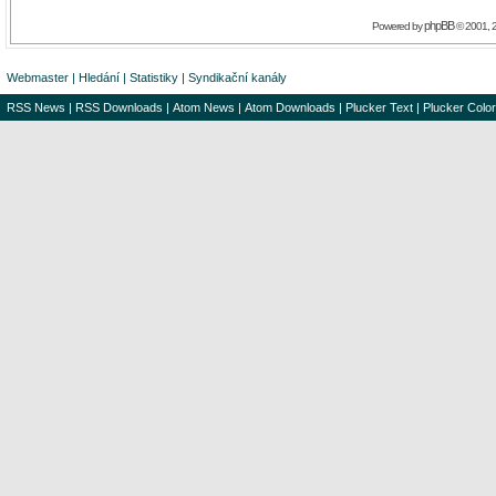
phpBB
Powered by
© 2001, 
Webmaster
|
Hledání
|
Statistiky
|
Syndikační kanály
RSS News
|
RSS Downloads
|
Atom News
|
Atom Downloads
|
Plucker Text
|
Plucker Color