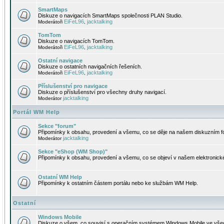
SmartMaps
Diskuze o navigacích SmartMaps společnosti PLAN Studio.
EiFeL96
jacktalking
Moderátoři
,
TomTom
Diskuze o navigacích TomTom.
EiFeL96
jacktalking
Moderátoři
,
Ostatní navigace
Diskuze o ostatních navigačních řešeních.
EiFeL96
jacktalking
Moderátoři
,
Příslušenství pro navigace
Diskuze o příslušenství pro všechny druhy navigací.
jacktalking
Moderátor
Portál WM Help
Sekce "forum"
Připomínky k obsahu, provedení a všemu, co se děje na našem diskuzním f
jacktalking
Moderátor
Sekce "eShop (WM Shop)"
Připomínky k obsahu, provedení a všemu, co se objeví v našem elektronic
Ostatní WM Help
Připomínky k ostatním částem portálu nebo ke službám WM Help.
Ostatní
Windows Mobile
Diskuze o všem, co souvisí s operačním systémem Windows Mobile ve všec