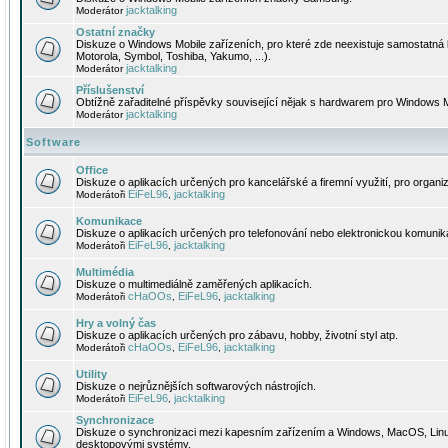
jacktalking
Moderátor
Ostatní značky
Diskuze o Windows Mobile zařízeních, pro které zde neexistuje samostatná 
Motorola, Symbol, Toshiba, Yakumo, ...).
jacktalking
Moderátor
Příslušenství
Obtížně zařaditelné příspěvky související nějak s hardwarem pro Windows M
jacktalking
Moderátor
Software
Office
Diskuze o aplikacích určených pro kancelářské a firemní využití, pro organiz
EiFeL96
jacktalking
Moderátoři
,
Komunikace
Diskuze o aplikacích určených pro telefonování nebo elektronickou komunika
EiFeL96
jacktalking
Moderátoři
,
Multimédia
Diskuze o multimediálně zaměřených aplikacích.
cHaOOs
EiFeL96
jacktalking
Moderátoři
,
,
Hry a volný čas
Diskuze o aplikacích určených pro zábavu, hobby, životní styl atp.
cHaOOs
EiFeL96
jacktalking
Moderátoři
,
,
Utility
Diskuze o nejrůznějších softwarových nástrojích.
EiFeL96
jacktalking
Moderátoři
,
Synchronizace
Diskuze o synchronizaci mezi kapesním zařízením a Windows, MacOS, Linux
desktopovými systémy.