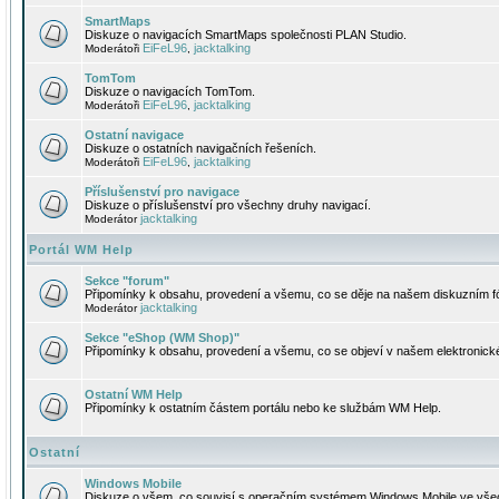
SmartMaps
Diskuze o navigacích SmartMaps společnosti PLAN Studio.
EiFeL96
jacktalking
Moderátoři
,
TomTom
Diskuze o navigacích TomTom.
EiFeL96
jacktalking
Moderátoři
,
Ostatní navigace
Diskuze o ostatních navigačních řešeních.
EiFeL96
jacktalking
Moderátoři
,
Příslušenství pro navigace
Diskuze o příslušenství pro všechny druhy navigací.
jacktalking
Moderátor
Portál WM Help
Sekce "forum"
Připomínky k obsahu, provedení a všemu, co se děje na našem diskuzním f
jacktalking
Moderátor
Sekce "eShop (WM Shop)"
Připomínky k obsahu, provedení a všemu, co se objeví v našem elektronic
Ostatní WM Help
Připomínky k ostatním částem portálu nebo ke službám WM Help.
Ostatní
Windows Mobile
Diskuze o všem, co souvisí s operačním systémem Windows Mobile ve všec