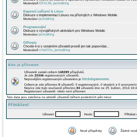
EiFeL96
jacktalking
Moderátoři
,
Kapesní zařízení & Linux
Diskuze o implementaci Linuxu na přístrojích s Windows Mobile.
jacktalking
Moderátor
Programování
Diskuze o vývojářských aktivitách pro Windows Mobile.
jacktalking
Moderátor
Offtopic
Chcete-li si s ostatními uživateli prostě jen tak popovídat...
cHaOOs
jacktalking
Moderátoři
,
Kdo je přítomen
Uživatelé zaslali celkem
148289
příspěvků.
Je zde
20346
registrovaných uživatelů.
hitclubgamesme
Nejnovějším registrovaným uživatelem je
.
Celkem je zde přítomno
0
uživatelů: 0 registrovaných, 0 skrytých a 0 anonymní
Nejvíce zde bylo současně přítomno
83
uživatelů dne ne 25. květen, 2014 19:4
Registrovaní uživatelé: nikdo není přítomen
Tato data jsou založena na aktivitě uživatelů během posledních pěti minut
Přihlášení
Uživatel:
Heslo:
Přihlásit m
Nové příspěvky
Žádné nové