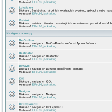
EiFeL96
jacktalking
Moderátoři
,
Lokalizace
Diskuse o českých aj. národních lokalizacích systému, aplikací a nebo manu
EiFeL96
jacktalking
Moderátoři
,
Ostatní
Diskuze o ostatních tématech souvisejících se softwarem pro Windows Mobi
EiFeL96
jacktalking
Moderátoři
,
Navigace a mapy
Be-On-Road
Diskuze o navigacích Be-On-Road společnosti Aponia Software.
EiFeL96
jacktalking
Moderátoři
,
Destinator
Diskuze o navigacích Destinator.
EiFeL96
jacktalking
Moderátoři
,
Dynavix
Diskuze o navigacích Dynavix společnosti Telematix.
EiFeL96
jacktalking
Moderátoři
,
iGO
Diskuze o navigacích iGO.
EiFeL96
jacktalking
Moderátoři
,
Navigon
Diskuze o navigacích Navigon.
EiFeL96
jacktalking
Moderátoři
,
OziExplorerCE
Diskuze o navigacích OziExplorerCE.
EiFeL96
jacktalking
Moderátoři
,