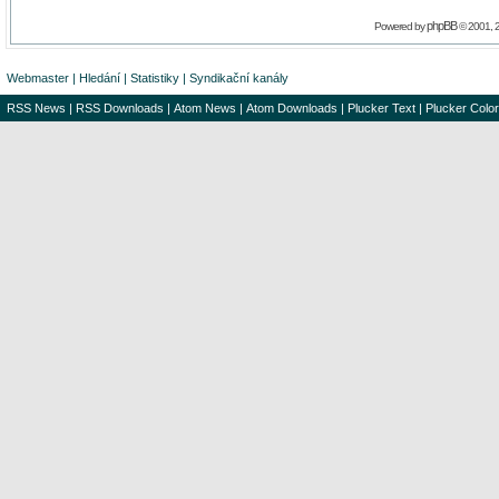
phpBB
Powered by
© 2001, 
Webmaster
|
Hledání
|
Statistiky
|
Syndikační kanály
RSS News
|
RSS Downloads
|
Atom News
|
Atom Downloads
|
Plucker Text
|
Plucker Color