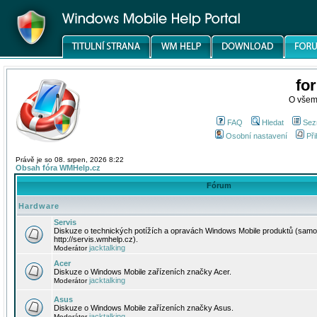
fo
O všem
FAQ
Hledat
Sez
Osobní nastavení
Při
Právě je so 08. srpen, 2026 8:22
Obsah fóra WMHelp.cz
Fórum
Hardware
Servis
Diskuze o technických potížích a opravách Windows Mobile produktů (samo
http://servis.wmhelp.cz).
jacktalking
Moderátor
Acer
Diskuze o Windows Mobile zařízeních značky Acer.
jacktalking
Moderátor
Asus
Diskuze o Windows Mobile zařízeních značky Asus.
jacktalking
Moderátor