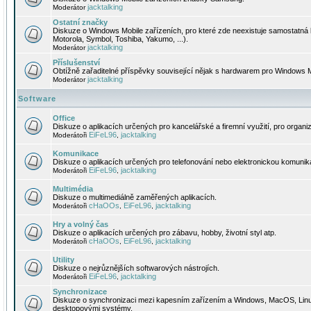
jacktalking
Moderátor
Ostatní značky
Diskuze o Windows Mobile zařízeních, pro které zde neexistuje samostatná 
Motorola, Symbol, Toshiba, Yakumo, ...).
jacktalking
Moderátor
Příslušenství
Obtížně zařaditelné příspěvky související nějak s hardwarem pro Windows M
jacktalking
Moderátor
Software
Office
Diskuze o aplikacích určených pro kancelářské a firemní využití, pro organiz
EiFeL96
jacktalking
Moderátoři
,
Komunikace
Diskuze o aplikacích určených pro telefonování nebo elektronickou komunika
EiFeL96
jacktalking
Moderátoři
,
Multimédia
Diskuze o multimediálně zaměřených aplikacích.
cHaOOs
EiFeL96
jacktalking
Moderátoři
,
,
Hry a volný čas
Diskuze o aplikacích určených pro zábavu, hobby, životní styl atp.
cHaOOs
EiFeL96
jacktalking
Moderátoři
,
,
Utility
Diskuze o nejrůznějších softwarových nástrojích.
EiFeL96
jacktalking
Moderátoři
,
Synchronizace
Diskuze o synchronizaci mezi kapesním zařízením a Windows, MacOS, Linux
desktopovými systémy.