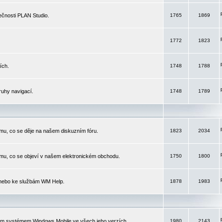
čnosti PLAN Studio.
1765
1869
1772
1823
ích.
1748
1788
ruhy navigací.
1748
1789
mu, co se děje na našem diskuzním fóru.
1823
2034
mu, co se objeví v našem elektronickém obchodu.
1750
1800
 nebo ke službám WM Help.
1878
1983
ím systémem Windows Mobile ve všech jeho verzích.
1980
2143