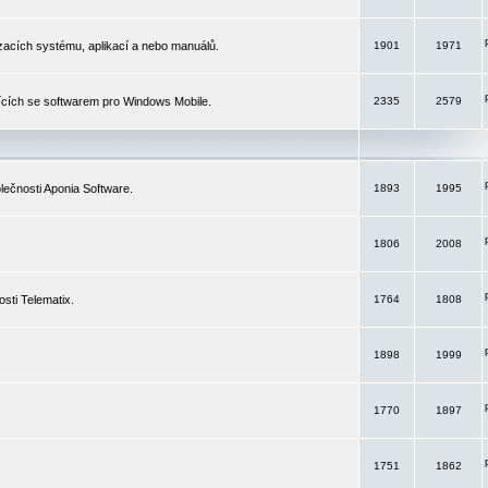
izacích systému, aplikací a nebo manuálů.
1901
1971
ících se softwarem pro Windows Mobile.
2335
2579
ečnosti Aponia Software.
1893
1995
1806
2008
sti Telematix.
1764
1808
1898
1999
1770
1897
1751
1862