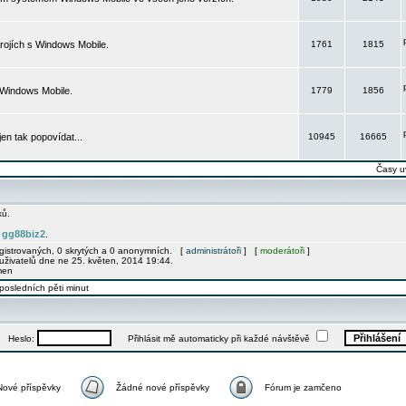
rojích s Windows Mobile.
1761
1815
 Windows Mobile.
1779
1856
 jen tak popovídat...
10945
16665
Časy u
ků.
gg88biz2
e
.
egistrovaných, 0 skrytých a 0 anonymních. [
administrátoři
] [
moderátoři
]
uživatelů dne ne 25. květen, 2014 19:44.
men
posledních pěti minut
Heslo:
Přihlásit mě automaticky při každé návštěvě
Nové příspěvky
Žádné nové příspěvky
Fórum je zamčeno