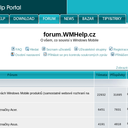
forum.WMHelp.cz
O všem, co souvisí s Windows Mobile
FAQ
Hledat
Seznam uživatelů
Uživatelské skupiny
Registrac
Osobní nastavení
Přihlásit se pro kontrolu soukromých zpráv
Přihlášen
Zobrazit
Fórum
Témata
Příspěvky
avách Windows Mobile produktů (samostatné webové rozhraní na
22932
31695
značky Acer.
6451
7831
 značky Asus.
4191
4818