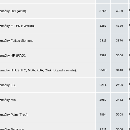
značky Dell (Axim).
3766
4380
značky E-TEN (Glofiish).
3287
4326
značky Fujitsu-Siemens.
2811
3370
 značky HP (iPAQ).
2599
3066
 značky HTC (HTC, MDA, XDA, Qtek, Dopod a i-mate).
2503
3140
 značky LG.
2214
2506
značky Mio.
2980
3442
značky Palm (Treo).
4894
5968
 značky Samsung.
2711
3060