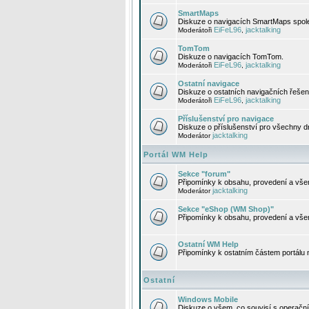
SmartMaps
Diskuze o navigacích SmartMaps spole
EiFeL96
jacktalking
Moderátoři
,
TomTom
Diskuze o navigacích TomTom.
EiFeL96
jacktalking
Moderátoři
,
Ostatní navigace
Diskuze o ostatních navigačních řešen
EiFeL96
jacktalking
Moderátoři
,
Příslušenství pro navigace
Diskuze o příslušenství pro všechny d
jacktalking
Moderátor
Portál WM Help
Sekce "forum"
Připomínky k obsahu, provedení a vše
jacktalking
Moderátor
Sekce "eShop (WM Shop)"
Připomínky k obsahu, provedení a vše
Ostatní WM Help
Připomínky k ostatním částem portálu
Ostatní
Windows Mobile
Diskuze o všem, co souvisí s operačn