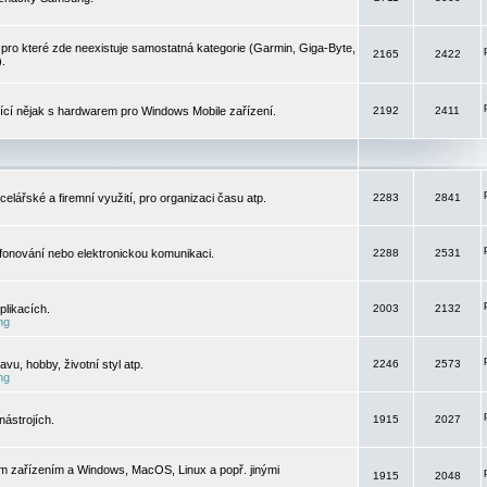
pro které zde neexistuje samostatná kategorie (Garmin, Giga-Byte,
2165
2422
).
jící nějak s hardwarem pro Windows Mobile zařízení.
2192
2411
elářské a firemní využití, pro organizaci času atp.
2283
2841
efonování nebo elektronickou komunikaci.
2288
2531
likacích.
2003
2132
ng
vu, hobby, životní styl atp.
2246
2573
ng
ástrojích.
1915
2027
m zařízením a Windows, MacOS, Linux a popř. jinými
1915
2048