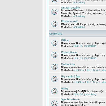
jacktalking
Moderátor
Ostatní značky
Diskuze o Windows Mobile zařízeních, 
Motorola, Symbol, Toshiba, Yakumo, ...
jacktalking
Moderátor
Příslušenství
Obtížně zařaditelné příspěvky souvise
jacktalking
Moderátor
Software
Office
Diskuze o aplikacích určených pro kanc
EiFeL96
jacktalking
Moderátoři
,
Komunikace
Diskuze o aplikacích určených pro tel
EiFeL96
jacktalking
Moderátoři
,
Multimédia
Diskuze o multimediálně zaměřených ap
cHaOOs
EiFeL96
jacktalki
Moderátoři
,
,
Hry a volný čas
Diskuze o aplikacích určených pro zába
cHaOOs
EiFeL96
jacktalki
Moderátoři
,
,
Utility
Diskuze o nejrůznějších softwarových n
EiFeL96
jacktalking
Moderátoři
,
Synchronizace
Diskuze o synchronizaci mezi kapesní
desktopovými systémy.