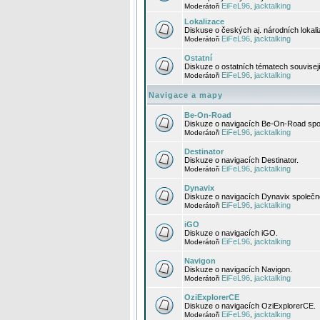
EiFeL96
jacktalking
Moderátoři
,
Lokalizace
Diskuse o českých aj. národních lokal
EiFeL96
jacktalking
Moderátoři
,
Ostatní
Diskuze o ostatních tématech souvisej
EiFeL96
jacktalking
Moderátoři
,
Navigace a mapy
Be-On-Road
Diskuze o navigacích Be-On-Road spol
EiFeL96
jacktalking
Moderátoři
,
Destinator
Diskuze o navigacích Destinator.
EiFeL96
jacktalking
Moderátoři
,
Dynavix
Diskuze o navigacích Dynavix společno
EiFeL96
jacktalking
Moderátoři
,
iGO
Diskuze o navigacích iGO.
EiFeL96
jacktalking
Moderátoři
,
Navigon
Diskuze o navigacích Navigon.
EiFeL96
jacktalking
Moderátoři
,
OziExplorerCE
Diskuze o navigacích OziExplorerCE.
EiFeL96
jacktalking
Moderátoři
,