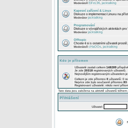
EiFeL96
jacktalking
Moderátoři
,
Kapesní zařízení & Linux
Diskuze o implementaci Linuxu na příst
jacktalking
Moderátor
Programování
Diskuze o vývojářských aktivitách pro
jacktalking
Moderátor
Offtopic
Chcete-li si s ostatními uživateli prostě
cHaOOs
jacktalking
Moderátoři
,
Kdo je přítomen
Uživatelé zaslali celkem
148289
příspěv
Je zde
20318
registrovaných uživatelů.
Nejnovějším registrovaným uživatelem j
Celkem je zde přítomno
0
uživatelů: 0 r
Nejvíce zde bylo současně přítomno
83
Registrovaní uživatelé: nikdo není příto
Tato data jsou založena na aktivitě uživatelů během 
Přihlášení
Uživatel: