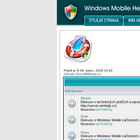
Právě je čt 06. srpen, 2026 10:43
Obsah fóra WMHelp.cz
Hardware
Servis
Diskuze o technických potížích a opr
http://servis.wmhelp.cz).
jacktalking
Moderátor
Acer
Diskuze o Windows Mobile zařízeních 
jacktalking
Moderátor
Asus
Diskuze o Windows Mobile zařízeních
jacktalking
Moderátor