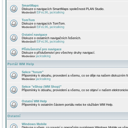
SmartMaps
Diskuze o navigacích SmartMaps společnosti PLAN Studio.
EiFeL96
jacktalking
Moderátoři
,
TomTom
Diskuze o navigacích TomTom.
EiFeL96
jacktalking
Moderátoři
,
Ostatní navigace
Diskuze o ostatních navigačních řešeních.
EiFeL96
jacktalking
Moderátoři
,
Příslušenství pro navigace
Diskuze o příslušenství pro všechny druhy navigací.
jacktalking
Moderátor
Portál WM Help
Sekce "forum"
Připomínky k obsahu, provedení a všemu, co se děje na našem diskuzním f
jacktalking
Moderátor
Sekce "eShop (WM Shop)"
Připomínky k obsahu, provedení a všemu, co se objeví v našem elektronic
Ostatní WM Help
Připomínky k ostatním částem portálu nebo ke službám WM Help.
Ostatní
Windows Mobile
Diskuze o všem, co souvisí s operačním systémem Windows Mobile ve všec