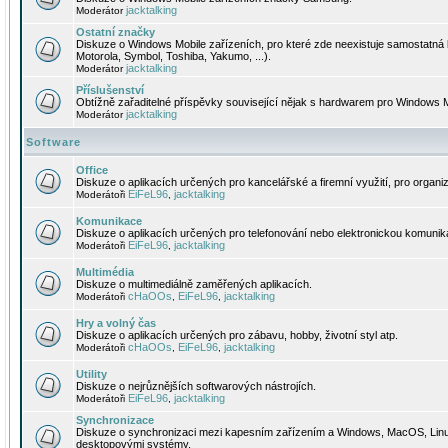
jacktalking
Moderátor
Ostatní značky
Diskuze o Windows Mobile zařízeních, pro které zde neexistuje samostatná 
Motorola, Symbol, Toshiba, Yakumo, ...).
jacktalking
Moderátor
Příslušenství
Obtížně zařaditelné příspěvky související nějak s hardwarem pro Windows M
jacktalking
Moderátor
Software
Office
Diskuze o aplikacích určených pro kancelářské a firemní využití, pro organiz
EiFeL96
jacktalking
Moderátoři
,
Komunikace
Diskuze o aplikacích určených pro telefonování nebo elektronickou komunika
EiFeL96
jacktalking
Moderátoři
,
Multimédia
Diskuze o multimediálně zaměřených aplikacích.
cHaOOs
EiFeL96
jacktalking
Moderátoři
,
,
Hry a volný čas
Diskuze o aplikacích určených pro zábavu, hobby, životní styl atp.
cHaOOs
EiFeL96
jacktalking
Moderátoři
,
,
Utility
Diskuze o nejrůznějších softwarových nástrojích.
EiFeL96
jacktalking
Moderátoři
,
Synchronizace
Diskuze o synchronizaci mezi kapesním zařízením a Windows, MacOS, Linux
desktopovými systémy.