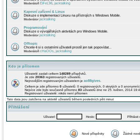
EiFeL96
jacktalking
Moderátoři
,
Kapesní zařízení & Linux
Diskuze o implementaci Linuxu na přístrojích s Windows Mobile.
jacktalking
Moderátor
Programování
Diskuze o vývojářských aktivitách pro Windows Mobile.
jacktalking
Moderátor
Offtopic
Chcete-li si s ostatními uživateli prostě jen tak popovídat...
cHaOOs
jacktalking
Moderátoři
,
Kdo je přítomen
Uživatelé zaslali celkem
148289
příspěvků.
Je zde
20363
registrovaných uživatelů.
ao88gives
Nejnovějším registrovaným uživatelem je
.
Celkem je zde přítomno
0
uživatelů: 0 registrovaných, 0 skrytých a 0 anonymní
Nejvíce zde bylo současně přítomno
83
uživatelů dne ne 25. květen, 2014 19:4
Registrovaní uživatelé: nikdo není přítomen
Tato data jsou založena na aktivitě uživatelů během posledních pěti minut
Přihlášení
Uživatel:
Heslo:
Přihlásit m
Nové příspěvky
Žádné nové