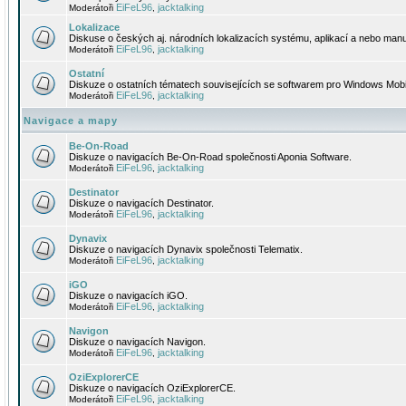
EiFeL96
jacktalking
Moderátoři
,
Lokalizace
Diskuse o českých aj. národních lokalizacích systému, aplikací a nebo manu
EiFeL96
jacktalking
Moderátoři
,
Ostatní
Diskuze o ostatních tématech souvisejících se softwarem pro Windows Mobi
EiFeL96
jacktalking
Moderátoři
,
Navigace a mapy
Be-On-Road
Diskuze o navigacích Be-On-Road společnosti Aponia Software.
EiFeL96
jacktalking
Moderátoři
,
Destinator
Diskuze o navigacích Destinator.
EiFeL96
jacktalking
Moderátoři
,
Dynavix
Diskuze o navigacích Dynavix společnosti Telematix.
EiFeL96
jacktalking
Moderátoři
,
iGO
Diskuze o navigacích iGO.
EiFeL96
jacktalking
Moderátoři
,
Navigon
Diskuze o navigacích Navigon.
EiFeL96
jacktalking
Moderátoři
,
OziExplorerCE
Diskuze o navigacích OziExplorerCE.
EiFeL96
jacktalking
Moderátoři
,