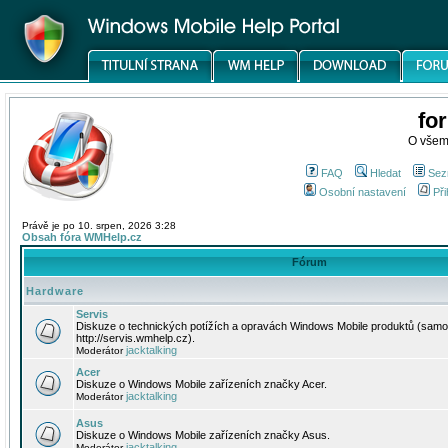
fo
O všem
FAQ
Hledat
Sez
Osobní nastavení
Při
Právě je po 10. srpen, 2026 3:28
Obsah fóra WMHelp.cz
Fórum
Hardware
Servis
Diskuze o technických potížích a opravách Windows Mobile produktů (samo
http://servis.wmhelp.cz).
jacktalking
Moderátor
Acer
Diskuze o Windows Mobile zařízeních značky Acer.
jacktalking
Moderátor
Asus
Diskuze o Windows Mobile zařízeních značky Asus.
jacktalking
Moderátor