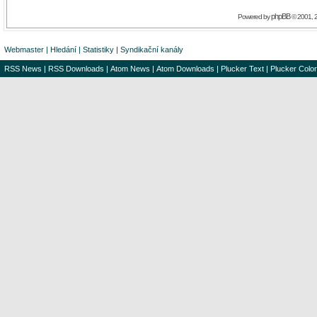
phpBB
Powered by
© 2001, 
Webmaster
|
Hledání
|
Statistiky
|
Syndikační kanály
RSS News
|
RSS Downloads
|
Atom News
|
Atom Downloads
|
Plucker Text
|
Plucker Color