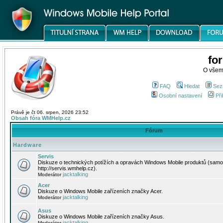
fo
O všem
FAQ
Hledat
Sez
Osobní nastavení
Při
Právě je čt 06. srpen, 2026 23:52
Obsah fóra WMHelp.cz
Fórum
Hardware
Servis
Diskuze o technických potížích a opravách Windows Mobile produktů (samo
http://servis.wmhelp.cz).
jacktalking
Moderátor
Acer
Diskuze o Windows Mobile zařízeních značky Acer.
jacktalking
Moderátor
Asus
Diskuze o Windows Mobile zařízeních značky Asus.
jacktalking
Moderátor