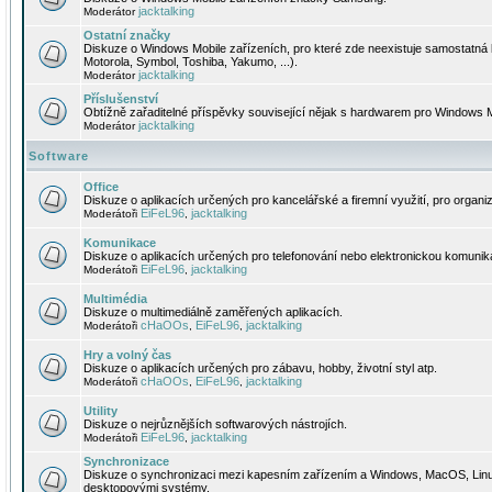
jacktalking
Moderátor
Ostatní značky
Diskuze o Windows Mobile zařízeních, pro které zde neexistuje samostatná 
Motorola, Symbol, Toshiba, Yakumo, ...).
jacktalking
Moderátor
Příslušenství
Obtížně zařaditelné příspěvky související nějak s hardwarem pro Windows M
jacktalking
Moderátor
Software
Office
Diskuze o aplikacích určených pro kancelářské a firemní využití, pro organiz
EiFeL96
jacktalking
Moderátoři
,
Komunikace
Diskuze o aplikacích určených pro telefonování nebo elektronickou komunika
EiFeL96
jacktalking
Moderátoři
,
Multimédia
Diskuze o multimediálně zaměřených aplikacích.
cHaOOs
EiFeL96
jacktalking
Moderátoři
,
,
Hry a volný čas
Diskuze o aplikacích určených pro zábavu, hobby, životní styl atp.
cHaOOs
EiFeL96
jacktalking
Moderátoři
,
,
Utility
Diskuze o nejrůznějších softwarových nástrojích.
EiFeL96
jacktalking
Moderátoři
,
Synchronizace
Diskuze o synchronizaci mezi kapesním zařízením a Windows, MacOS, Linux
desktopovými systémy.