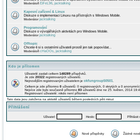
EiFeL96
jacktalking
Moderátoři
,
Kapesní zařízení & Linux
Diskuze o implementaci Linuxu na přístrojích s Windows Mobile.
jacktalking
Moderátor
Programování
Diskuze o vývojářských aktivitách pro Windows Mobile.
jacktalking
Moderátor
Offtopic
Chcete-li si s ostatními uživateli prostě jen tak popovídat...
cHaOOs
jacktalking
Moderátoři
,
Kdo je přítomen
Uživatelé zaslali celkem
148289
příspěvků.
Je zde
20322
registrovaných uživatelů.
okfungroup50501
Nejnovějším registrovaným uživatelem je
.
Celkem je zde přítomno
0
uživatelů: 0 registrovaných, 0 skrytých a 0 anonymní
Nejvíce zde bylo současně přítomno
83
uživatelů dne ne 25. květen, 2014 19:4
Registrovaní uživatelé: nikdo není přítomen
Tato data jsou založena na aktivitě uživatelů během posledních pěti minut
Přihlášení
Uživatel:
Heslo:
Přihlásit m
Nové příspěvky
Žádné nové