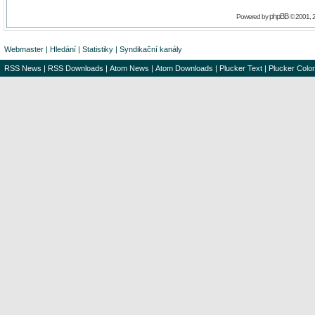
phpBB
Powered by
© 2001, 
Webmaster
|
Hledání
|
Statistiky
|
Syndikační kanály
RSS News
|
RSS Downloads
|
Atom News
|
Atom Downloads
|
Plucker Text
|
Plucker Color