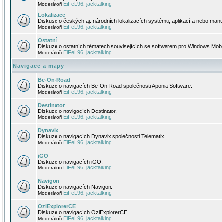
EiFeL96
jacktalking
Moderátoři
,
Lokalizace
Diskuse o českých aj. národních lokalizacích systému, aplikací a nebo manu
EiFeL96
jacktalking
Moderátoři
,
Ostatní
Diskuze o ostatních tématech souvisejících se softwarem pro Windows Mobi
EiFeL96
jacktalking
Moderátoři
,
Navigace a mapy
Be-On-Road
Diskuze o navigacích Be-On-Road společnosti Aponia Software.
EiFeL96
jacktalking
Moderátoři
,
Destinator
Diskuze o navigacích Destinator.
EiFeL96
jacktalking
Moderátoři
,
Dynavix
Diskuze o navigacích Dynavix společnosti Telematix.
EiFeL96
jacktalking
Moderátoři
,
iGO
Diskuze o navigacích iGO.
EiFeL96
jacktalking
Moderátoři
,
Navigon
Diskuze o navigacích Navigon.
EiFeL96
jacktalking
Moderátoři
,
OziExplorerCE
Diskuze o navigacích OziExplorerCE.
EiFeL96
jacktalking
Moderátoři
,