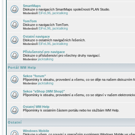
SmartMaps
Diskuze o navigacích SmartMaps společnosti PLAN Studio.
EiFeL96
jacktalking
Moderátoři
,
TomTom
Diskuze o navigacích TomTom.
EiFeL96
jacktalking
Moderátoři
,
Ostatní navigace
Diskuze o ostatních navigačních řešeních.
EiFeL96
jacktalking
Moderátoři
,
Příslušenství pro navigace
Diskuze o příslušenství pro všechny druhy navigací.
jacktalking
Moderátor
Portál WM Help
Sekce "forum"
Připomínky k obsahu, provedení a všemu, co se děje na našem diskuzním f
jacktalking
Moderátor
Sekce "eShop (WM Shop)"
Připomínky k obsahu, provedení a všemu, co se objeví v našem elektronic
Ostatní WM Help
Připomínky k ostatním částem portálu nebo ke službám WM Help.
Ostatní
Windows Mobile
Diskuze o všem, co souvisí s operačním systémem Windows Mobile ve všec