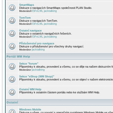
SmartMaps
Diskuze o navigacích SmartMaps společnosti PLAN Studio.
EiFeL96
jacktalking
Moderátoři
,
TomTom
Diskuze o navigacích TomTom.
EiFeL96
jacktalking
Moderátoři
,
Ostatní navigace
Diskuze o ostatních navigačních řešeních.
EiFeL96
jacktalking
Moderátoři
,
Příslušenství pro navigace
Diskuze o příslušenství pro všechny druhy navigací.
jacktalking
Moderátor
Portál WM Help
Sekce "forum"
Připomínky k obsahu, provedení a všemu, co se děje na našem diskuzním f
jacktalking
Moderátor
Sekce "eShop (WM Shop)"
Připomínky k obsahu, provedení a všemu, co se objeví v našem elektronic
Ostatní WM Help
Připomínky k ostatním částem portálu nebo ke službám WM Help.
Ostatní
Windows Mobile
Diskuze o všem, co souvisí s operačním systémem Windows Mobile ve všec