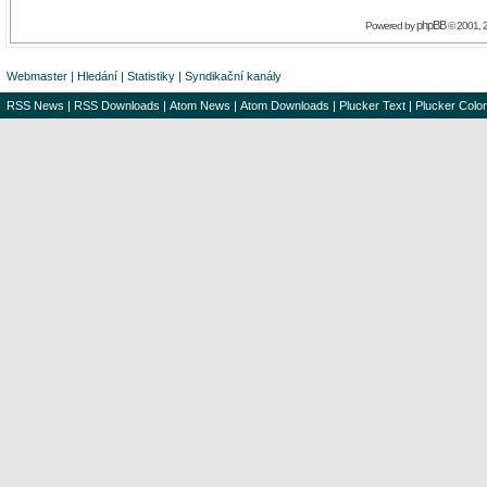
phpBB
Powered by
© 2001, 
Webmaster
|
Hledání
|
Statistiky
|
Syndikační kanály
RSS News
|
RSS Downloads
|
Atom News
|
Atom Downloads
|
Plucker Text
|
Plucker Color