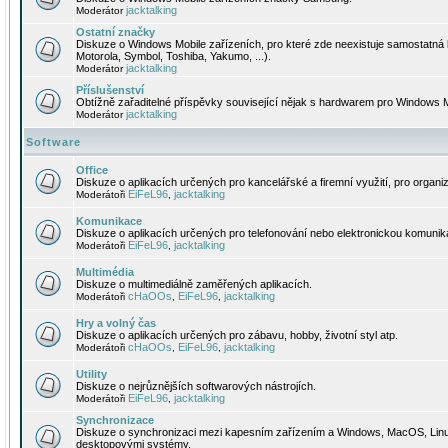
jacktalking
Moderátor
Ostatní značky
Diskuze o Windows Mobile zařízeních, pro které zde neexistuje samostatná 
Motorola, Symbol, Toshiba, Yakumo, ...).
jacktalking
Moderátor
Příslušenství
Obtížně zařaditelné příspěvky související nějak s hardwarem pro Windows M
jacktalking
Moderátor
Software
Office
Diskuze o aplikacích určených pro kancelářské a firemní využití, pro organiz
EiFeL96
jacktalking
Moderátoři
,
Komunikace
Diskuze o aplikacích určených pro telefonování nebo elektronickou komunika
EiFeL96
jacktalking
Moderátoři
,
Multimédia
Diskuze o multimediálně zaměřených aplikacích.
cHaOOs
EiFeL96
jacktalking
Moderátoři
,
,
Hry a volný čas
Diskuze o aplikacích určených pro zábavu, hobby, životní styl atp.
cHaOOs
EiFeL96
jacktalking
Moderátoři
,
,
Utility
Diskuze o nejrůznějších softwarových nástrojích.
EiFeL96
jacktalking
Moderátoři
,
Synchronizace
Diskuze o synchronizaci mezi kapesním zařízením a Windows, MacOS, Linux
desktopovými systémy.