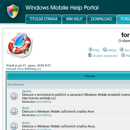
fo
O všem
FAQ
Hledat
Sez
Osobní nastavení
Při
Právě je pá 07. srpen, 2026 8:07
Obsah fóra WMHelp.cz
Fórum
Hardware
Servis
Diskuze o technických potížích a opravách Windows Mobile produktů (samo
http://servis.wmhelp.cz).
jacktalking
Moderátor
Acer
Diskuze o Windows Mobile zařízeních značky Acer.
jacktalking
Moderátor
Asus
Diskuze o Windows Mobile zařízeních značky Asus.
jacktalking
Moderátor