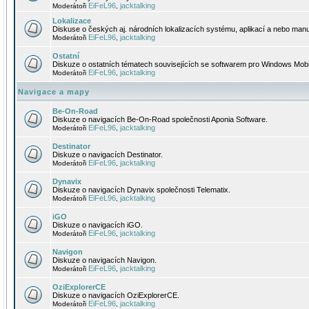
EiFeL96
jacktalking
Moderátoři
,
Lokalizace
Diskuse o českých aj. národních lokalizacích systému, aplikací a nebo manu
EiFeL96
jacktalking
Moderátoři
,
Ostatní
Diskuze o ostatních tématech souvisejících se softwarem pro Windows Mobi
EiFeL96
jacktalking
Moderátoři
,
Navigace a mapy
Be-On-Road
Diskuze o navigacích Be-On-Road společnosti Aponia Software.
EiFeL96
jacktalking
Moderátoři
,
Destinator
Diskuze o navigacích Destinator.
EiFeL96
jacktalking
Moderátoři
,
Dynavix
Diskuze o navigacích Dynavix společnosti Telematix.
EiFeL96
jacktalking
Moderátoři
,
iGO
Diskuze o navigacích iGO.
EiFeL96
jacktalking
Moderátoři
,
Navigon
Diskuze o navigacích Navigon.
EiFeL96
jacktalking
Moderátoři
,
OziExplorerCE
Diskuze o navigacích OziExplorerCE.
EiFeL96
jacktalking
Moderátoři
,