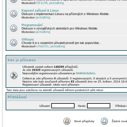
EiFeL96
jacktalking
Moderátoři
,
Kapesní zařízení & Linux
Diskuze o implementaci Linuxu na přístrojích s Windows Mobile.
jacktalking
Moderátor
Programování
Diskuze o vývojářských aktivitách pro Windows Mobile.
jacktalking
Moderátor
Offtopic
Chcete-li si s ostatními uživateli prostě jen tak popovídat...
cHaOOs
jacktalking
Moderátoři
,
Kdo je přítomen
Uživatelé zaslali celkem
148289
příspěvků.
Je zde
20329
registrovaných uživatelů.
linkhitclubcc
Nejnovějším registrovaným uživatelem je
.
Celkem je zde přítomno
0
uživatelů: 0 registrovaných, 0 skrytých a 0 anonymní
Nejvíce zde bylo současně přítomno
83
uživatelů dne ne 25. květen, 2014 19:4
Registrovaní uživatelé: nikdo není přítomen
Tato data jsou založena na aktivitě uživatelů během posledních pěti minut
Přihlášení
Uživatel:
Heslo:
Přihlásit m
Nové příspěvky
Žádné nové