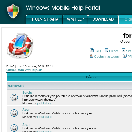
fo
O všem
FAQ
Hledat
Sez
Osobní nastavení
Při
Právě je po 10. srpen, 2026 15:14
Obsah fóra WMHelp.cz
Fórum
Hardware
Servis
Diskuze o technických potížích a opravách Windows Mobile produktů (samo
http://servis.wmhelp.cz).
jacktalking
Moderátor
Acer
Diskuze o Windows Mobile zařízeních značky Acer.
jacktalking
Moderátor
Asus
Diskuze o Windows Mobile zařízeních značky Asus.
jacktalking
Moderátor