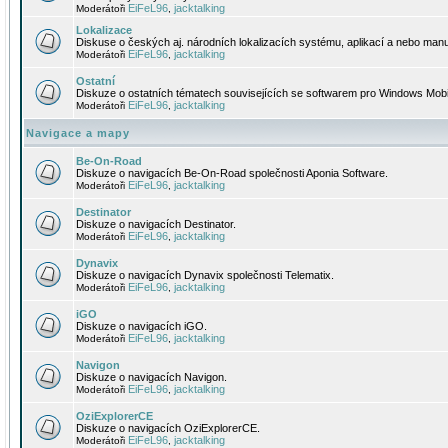
EiFeL96
jacktalking
Moderátoři
,
Lokalizace
Diskuse o českých aj. národních lokalizacích systému, aplikací a nebo manu
EiFeL96
jacktalking
Moderátoři
,
Ostatní
Diskuze o ostatních tématech souvisejících se softwarem pro Windows Mobi
EiFeL96
jacktalking
Moderátoři
,
Navigace a mapy
Be-On-Road
Diskuze o navigacích Be-On-Road společnosti Aponia Software.
EiFeL96
jacktalking
Moderátoři
,
Destinator
Diskuze o navigacích Destinator.
EiFeL96
jacktalking
Moderátoři
,
Dynavix
Diskuze o navigacích Dynavix společnosti Telematix.
EiFeL96
jacktalking
Moderátoři
,
iGO
Diskuze o navigacích iGO.
EiFeL96
jacktalking
Moderátoři
,
Navigon
Diskuze o navigacích Navigon.
EiFeL96
jacktalking
Moderátoři
,
OziExplorerCE
Diskuze o navigacích OziExplorerCE.
EiFeL96
jacktalking
Moderátoři
,