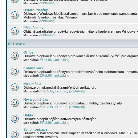
jacktalking
Moderátor
Ostatní značky
Diskuze o Windows Mobile zařízeních, pro které zde neexistuje samostatná 
Motorola, Symbol, Toshiba, Yakumo, ...).
jacktalking
Moderátor
Příslušenství
Obtížně zařaditelné příspěvky související nějak s hardwarem pro Windows M
jacktalking
Moderátor
Software
Office
Diskuze o aplikacích určených pro kancelářské a firemní využití, pro organiz
EiFeL96
jacktalking
Moderátoři
,
Komunikace
Diskuze o aplikacích určených pro telefonování nebo elektronickou komunika
EiFeL96
jacktalking
Moderátoři
,
Multimédia
Diskuze o multimediálně zaměřených aplikacích.
cHaOOs
EiFeL96
jacktalking
Moderátoři
,
,
Hry a volný čas
Diskuze o aplikacích určených pro zábavu, hobby, životní styl atp.
cHaOOs
EiFeL96
jacktalking
Moderátoři
,
,
Utility
Diskuze o nejrůznějších softwarových nástrojích.
EiFeL96
jacktalking
Moderátoři
,
Synchronizace
Diskuze o synchronizaci mezi kapesním zařízením a Windows, MacOS, Linux
desktopovými systémy.