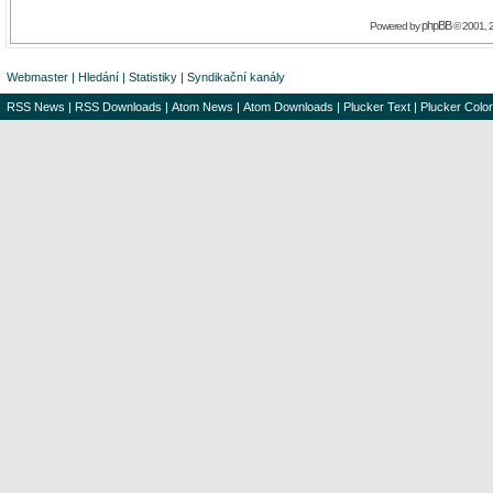
phpBB
Powered by
© 2001, 
Webmaster
|
Hledání
|
Statistiky
|
Syndikační kanály
RSS News
|
RSS Downloads
|
Atom News
|
Atom Downloads
|
Plucker Text
|
Plucker Color