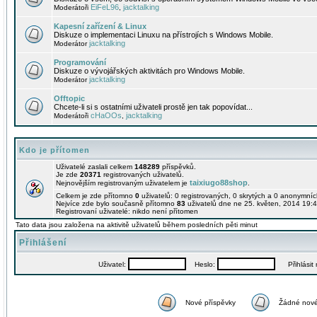
EiFeL96
jacktalking
Moderátoři
,
Kapesní zařízení & Linux
Diskuze o implementaci Linuxu na přístrojích s Windows Mobile.
jacktalking
Moderátor
Programování
Diskuze o vývojářských aktivitách pro Windows Mobile.
jacktalking
Moderátor
Offtopic
Chcete-li si s ostatními uživateli prostě jen tak popovídat...
cHaOOs
jacktalking
Moderátoři
,
Kdo je přítomen
Uživatelé zaslali celkem
148289
příspěvků.
Je zde
20371
registrovaných uživatelů.
taixiugo88shop
Nejnovějším registrovaným uživatelem je
.
Celkem je zde přítomno
0
uživatelů: 0 registrovaných, 0 skrytých a 0 anonymní
Nejvíce zde bylo současně přítomno
83
uživatelů dne ne 25. květen, 2014 19:4
Registrovaní uživatelé: nikdo není přítomen
Tato data jsou založena na aktivitě uživatelů během posledních pěti minut
Přihlášení
Uživatel:
Heslo:
Přihlásit m
Nové příspěvky
Žádné nové