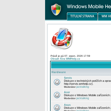
Právě je pá 07. srpen, 2026 17:59
Obsah fóra WMHelp.cz
Hardware
Servis
Diskuze o technických potížích a opr
http://servis.wmhelp.cz).
jacktalking
Moderátor
Acer
Diskuze o Windows Mobile zařízeních 
jacktalking
Moderátor
Asus
Diskuze o Windows Mobile zařízeních
jacktalking
Moderátor