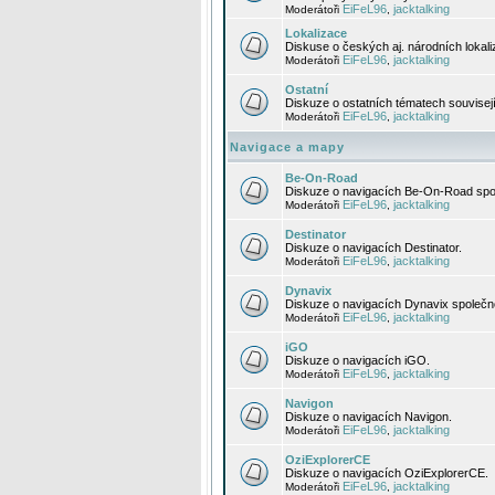
EiFeL96
jacktalking
Moderátoři
,
Lokalizace
Diskuse o českých aj. národních lokal
EiFeL96
jacktalking
Moderátoři
,
Ostatní
Diskuze o ostatních tématech souvisej
EiFeL96
jacktalking
Moderátoři
,
Navigace a mapy
Be-On-Road
Diskuze o navigacích Be-On-Road spol
EiFeL96
jacktalking
Moderátoři
,
Destinator
Diskuze o navigacích Destinator.
EiFeL96
jacktalking
Moderátoři
,
Dynavix
Diskuze o navigacích Dynavix společno
EiFeL96
jacktalking
Moderátoři
,
iGO
Diskuze o navigacích iGO.
EiFeL96
jacktalking
Moderátoři
,
Navigon
Diskuze o navigacích Navigon.
EiFeL96
jacktalking
Moderátoři
,
OziExplorerCE
Diskuze o navigacích OziExplorerCE.
EiFeL96
jacktalking
Moderátoři
,