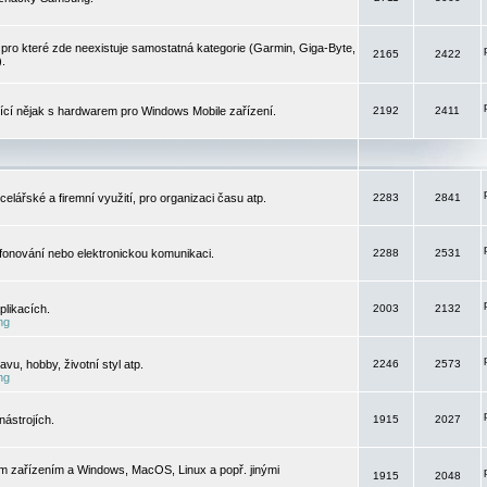
pro které zde neexistuje samostatná kategorie (Garmin, Giga-Byte,
2165
2422
).
jící nějak s hardwarem pro Windows Mobile zařízení.
2192
2411
elářské a firemní využití, pro organizaci času atp.
2283
2841
efonování nebo elektronickou komunikaci.
2288
2531
likacích.
2003
2132
ng
vu, hobby, životní styl atp.
2246
2573
ng
ástrojích.
1915
2027
m zařízením a Windows, MacOS, Linux a popř. jinými
1915
2048