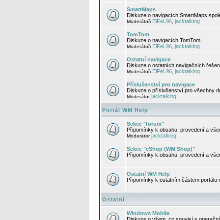
SmartMaps
Diskuze o navigacích SmartMaps spole
EiFeL96
jacktalking
Moderátoři
,
TomTom
Diskuze o navigacích TomTom.
EiFeL96
jacktalking
Moderátoři
,
Ostatní navigace
Diskuze o ostatních navigačních řešen
EiFeL96
jacktalking
Moderátoři
,
Příslušenství pro navigace
Diskuze o příslušenství pro všechny d
jacktalking
Moderátor
Portál WM Help
Sekce "forum"
Připomínky k obsahu, provedení a vše
jacktalking
Moderátor
Sekce "eShop (WM Shop)"
Připomínky k obsahu, provedení a vše
Ostatní WM Help
Připomínky k ostatním částem portálu
Ostatní
Windows Mobile
Diskuze o všem, co souvisí s operačn