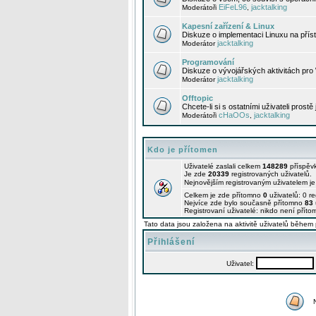
EiFeL96
jacktalking
Moderátoři
,
Kapesní zařízení & Linux
Diskuze o implementaci Linuxu na příst
jacktalking
Moderátor
Programování
Diskuze o vývojářských aktivitách pro
jacktalking
Moderátor
Offtopic
Chcete-li si s ostatními uživateli prostě
cHaOOs
jacktalking
Moderátoři
,
Kdo je přítomen
Uživatelé zaslali celkem
148289
příspěv
Je zde
20339
registrovaných uživatelů.
Nejnovějším registrovaným uživatelem j
Celkem je zde přítomno
0
uživatelů: 0 r
Nejvíce zde bylo současně přítomno
83
Registrovaní uživatelé: nikdo není příto
Tato data jsou založena na aktivitě uživatelů během 
Přihlášení
Uživatel: