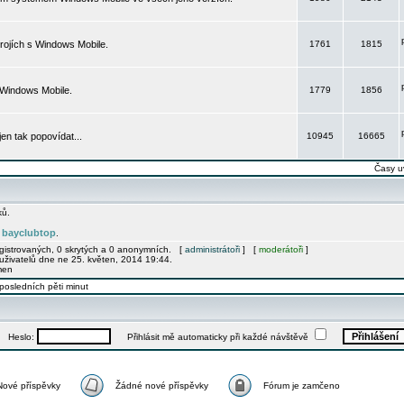
rojích s Windows Mobile.
1761
1815
 Windows Mobile.
1779
1856
 jen tak popovídat...
10945
16665
Časy u
ků.
bayclubtop
e
.
egistrovaných, 0 skrytých a 0 anonymních. [
administrátoři
] [
moderátoři
]
uživatelů dne ne 25. květen, 2014 19:44.
men
posledních pěti minut
Heslo:
Přihlásit mě automaticky při každé návštěvě
Nové příspěvky
Žádné nové příspěvky
Fórum je zamčeno