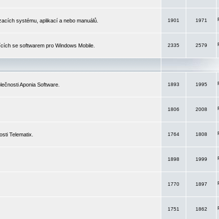
izacích systému, aplikací a nebo manuálů.
1901
1971
ících se softwarem pro Windows Mobile.
2335
2579
ečnosti Aponia Software.
1893
1995
1806
2008
sti Telematix.
1764
1808
1898
1999
1770
1897
1751
1862