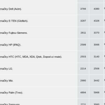
značky Dell (Axim).
3766
4380
značky E-TEN (Glofiish).
3287
4326
značky Fujitsu-Siemens.
2811
3370
 značky HP (iPAQ).
2599
3066
 značky HTC (HTC, MDA, XDA, Qtek, Dopod a i-mate).
2503
3140
 značky LG.
2214
2506
značky Mio.
2980
3442
značky Palm (Treo).
4894
5968
 značky Samsung.
2711
3060