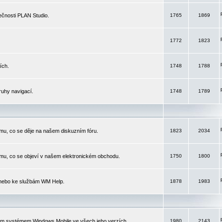
čnosti PLAN Studio.
1765
1869
1772
1823
ích.
1748
1788
ruhy navigací.
1748
1789
mu, co se děje na našem diskuzním fóru.
1823
2034
mu, co se objeví v našem elektronickém obchodu.
1750
1800
 nebo ke službám WM Help.
1878
1983
ím systémem Windows Mobile ve všech jeho verzích.
1980
2143