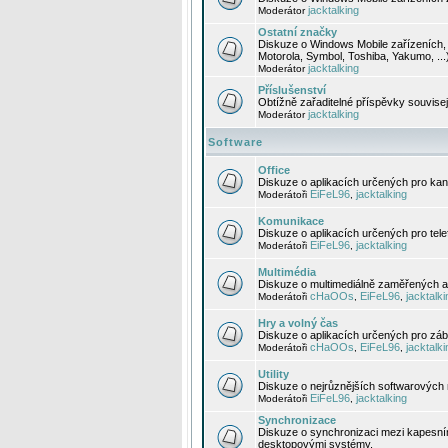
jacktalking
Moderátor
Ostatní značky
Diskuze o Windows Mobile zařízeních, 
Motorola, Symbol, Toshiba, Yakumo, ...
jacktalking
Moderátor
Příslušenství
Obtížně zařaditelné příspěvky souvise
jacktalking
Moderátor
Software
Office
Diskuze o aplikacích určených pro kanc
EiFeL96
jacktalking
Moderátoři
,
Komunikace
Diskuze o aplikacích určených pro tel
EiFeL96
jacktalking
Moderátoři
,
Multimédia
Diskuze o multimediálně zaměřených ap
cHaOOs
EiFeL96
jacktalki
Moderátoři
,
,
Hry a volný čas
Diskuze o aplikacích určených pro zába
cHaOOs
EiFeL96
jacktalki
Moderátoři
,
,
Utility
Diskuze o nejrůznějších softwarových n
EiFeL96
jacktalking
Moderátoři
,
Synchronizace
Diskuze o synchronizaci mezi kapesní
desktopovými systémy.