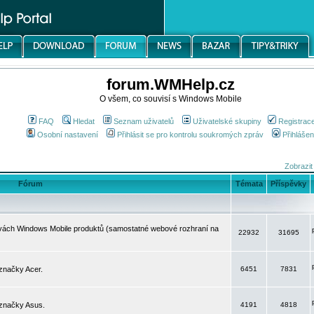
forum.WMHelp.cz
O všem, co souvisí s Windows Mobile
FAQ
Hledat
Seznam uživatelů
Uživatelské skupiny
Registrac
Osobní nastavení
Přihlásit se pro kontrolu soukromých zpráv
Přihlášen
Zobrazit
Fórum
Témata
Příspěvky
avách Windows Mobile produktů (samostatné webové rozhraní na
22932
31695
značky Acer.
6451
7831
 značky Asus.
4191
4818