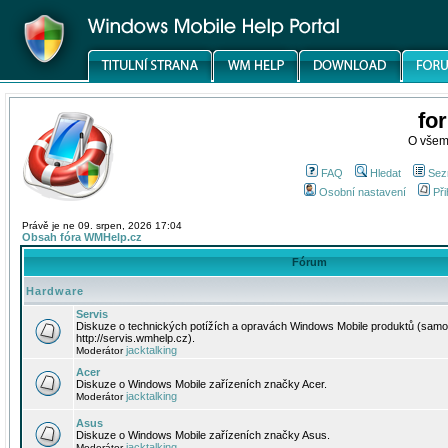
fo
O všem
FAQ
Hledat
Sez
Osobní nastavení
Při
Právě je ne 09. srpen, 2026 17:04
Obsah fóra WMHelp.cz
Fórum
Hardware
Servis
Diskuze o technických potížích a opravách Windows Mobile produktů (samo
http://servis.wmhelp.cz).
jacktalking
Moderátor
Acer
Diskuze o Windows Mobile zařízeních značky Acer.
jacktalking
Moderátor
Asus
Diskuze o Windows Mobile zařízeních značky Asus.
jacktalking
Moderátor