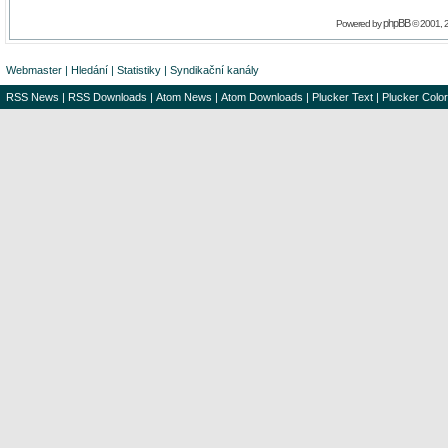
phpBB
Powered by
© 2001, 
Webmaster
|
Hledání
|
Statistiky
|
Syndikační kanály
RSS News
|
RSS Downloads
|
Atom News
|
Atom Downloads
|
Plucker Text
|
Plucker Color