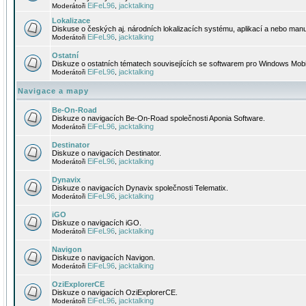
EiFeL96
jacktalking
Moderátoři
,
Lokalizace
Diskuse o českých aj. národních lokalizacích systému, aplikací a nebo manu
EiFeL96
jacktalking
Moderátoři
,
Ostatní
Diskuze o ostatních tématech souvisejících se softwarem pro Windows Mobi
EiFeL96
jacktalking
Moderátoři
,
Navigace a mapy
Be-On-Road
Diskuze o navigacích Be-On-Road společnosti Aponia Software.
EiFeL96
jacktalking
Moderátoři
,
Destinator
Diskuze o navigacích Destinator.
EiFeL96
jacktalking
Moderátoři
,
Dynavix
Diskuze o navigacích Dynavix společnosti Telematix.
EiFeL96
jacktalking
Moderátoři
,
iGO
Diskuze o navigacích iGO.
EiFeL96
jacktalking
Moderátoři
,
Navigon
Diskuze o navigacích Navigon.
EiFeL96
jacktalking
Moderátoři
,
OziExplorerCE
Diskuze o navigacích OziExplorerCE.
EiFeL96
jacktalking
Moderátoři
,