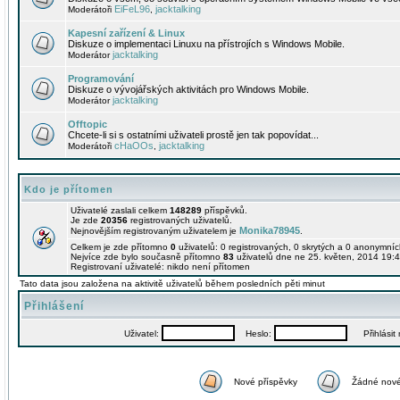
EiFeL96
jacktalking
Moderátoři
,
Kapesní zařízení & Linux
Diskuze o implementaci Linuxu na přístrojích s Windows Mobile.
jacktalking
Moderátor
Programování
Diskuze o vývojářských aktivitách pro Windows Mobile.
jacktalking
Moderátor
Offtopic
Chcete-li si s ostatními uživateli prostě jen tak popovídat...
cHaOOs
jacktalking
Moderátoři
,
Kdo je přítomen
Uživatelé zaslali celkem
148289
příspěvků.
Je zde
20356
registrovaných uživatelů.
Monika78945
Nejnovějším registrovaným uživatelem je
.
Celkem je zde přítomno
0
uživatelů: 0 registrovaných, 0 skrytých a 0 anonymní
Nejvíce zde bylo současně přítomno
83
uživatelů dne ne 25. květen, 2014 19:4
Registrovaní uživatelé: nikdo není přítomen
Tato data jsou založena na aktivitě uživatelů během posledních pěti minut
Přihlášení
Uživatel:
Heslo:
Přihlásit m
Nové příspěvky
Žádné nové