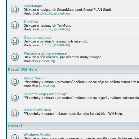
SmartMaps
Diskuze o navigacích SmartMaps společnosti PLAN Studio.
EiFeL96
jacktalking
Moderátoři
,
TomTom
Diskuze o navigacích TomTom.
EiFeL96
jacktalking
Moderátoři
,
Ostatní navigace
Diskuze o ostatních navigačních řešeních.
EiFeL96
jacktalking
Moderátoři
,
Příslušenství pro navigace
Diskuze o příslušenství pro všechny druhy navigací.
jacktalking
Moderátor
Portál WM Help
Sekce "forum"
Připomínky k obsahu, provedení a všemu, co se děje na našem diskuzním f
jacktalking
Moderátor
Sekce "eShop (WM Shop)"
Připomínky k obsahu, provedení a všemu, co se objeví v našem elektronic
Ostatní WM Help
Připomínky k ostatním částem portálu nebo ke službám WM Help.
Ostatní
Windows Mobile
Diskuze o všem, co souvisí s operačním systémem Windows Mobile ve všec