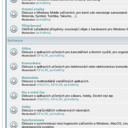
jacktalking
Moderátor
Ostatní značky
Diskuze o Windows Mobile zařízeních, pro které zde neexistuje samostatná 
Motorola, Symbol, Toshiba, Yakumo, ...).
jacktalking
Moderátor
Příslušenství
Obtížně zařaditelné příspěvky související nějak s hardwarem pro Windows M
jacktalking
Moderátor
Software
Office
Diskuze o aplikacích určených pro kancelářské a firemní využití, pro organiz
EiFeL96
jacktalking
Moderátoři
,
Komunikace
Diskuze o aplikacích určených pro telefonování nebo elektronickou komunika
EiFeL96
jacktalking
Moderátoři
,
Multimédia
Diskuze o multimediálně zaměřených aplikacích.
cHaOOs
EiFeL96
jacktalking
Moderátoři
,
,
Hry a volný čas
Diskuze o aplikacích určených pro zábavu, hobby, životní styl atp.
cHaOOs
EiFeL96
jacktalking
Moderátoři
,
,
Utility
Diskuze o nejrůznějších softwarových nástrojích.
EiFeL96
jacktalking
Moderátoři
,
Synchronizace
Diskuze o synchronizaci mezi kapesním zařízením a Windows, MacOS, Linux
desktopovými systémy.