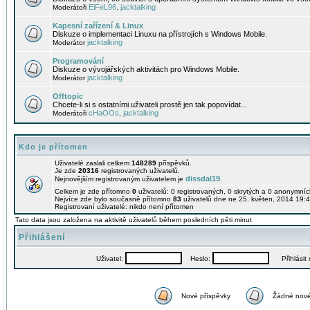
EiFeL96
jacktalking
Moderátoři
,
Kapesní zařízení & Linux
Diskuze o implementaci Linuxu na přístrojích s Windows Mobile.
jacktalking
Moderátor
Programování
Diskuze o vývojářských aktivitách pro Windows Mobile.
jacktalking
Moderátor
Offtopic
Chcete-li si s ostatními uživateli prostě jen tak popovídat...
cHaOOs
jacktalking
Moderátoři
,
Kdo je přítomen
Uživatelé zaslali celkem
148289
příspěvků.
Je zde
20316
registrovaných uživatelů.
dissdal19
Nejnovějším registrovaným uživatelem je
.
Celkem je zde přítomno
0
uživatelů: 0 registrovaných, 0 skrytých a 0 anonymní
Nejvíce zde bylo současně přítomno
83
uživatelů dne ne 25. květen, 2014 19:4
Registrovaní uživatelé: nikdo není přítomen
Tato data jsou založena na aktivitě uživatelů během posledních pěti minut
Přihlášení
Uživatel:
Heslo:
Přihlásit m
Nové příspěvky
Žádné nové