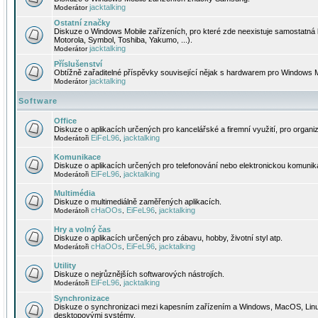
jacktalking
Moderátor
Ostatní značky
Diskuze o Windows Mobile zařízeních, pro které zde neexistuje samostatná 
Motorola, Symbol, Toshiba, Yakumo, ...).
jacktalking
Moderátor
Příslušenství
Obtížně zařaditelné příspěvky související nějak s hardwarem pro Windows M
jacktalking
Moderátor
Software
Office
Diskuze o aplikacích určených pro kancelářské a firemní využití, pro organiz
EiFeL96
jacktalking
Moderátoři
,
Komunikace
Diskuze o aplikacích určených pro telefonování nebo elektronickou komunika
EiFeL96
jacktalking
Moderátoři
,
Multimédia
Diskuze o multimediálně zaměřených aplikacích.
cHaOOs
EiFeL96
jacktalking
Moderátoři
,
,
Hry a volný čas
Diskuze o aplikacích určených pro zábavu, hobby, životní styl atp.
cHaOOs
EiFeL96
jacktalking
Moderátoři
,
,
Utility
Diskuze o nejrůznějších softwarových nástrojích.
EiFeL96
jacktalking
Moderátoři
,
Synchronizace
Diskuze o synchronizaci mezi kapesním zařízením a Windows, MacOS, Linux
desktopovými systémy.