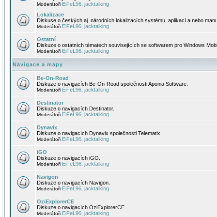
EiFeL96
jacktalking
Moderátoři
,
Lokalizace
Diskuse o českých aj. národních lokalizacích systému, aplikací a nebo manu
EiFeL96
jacktalking
Moderátoři
,
Ostatní
Diskuze o ostatních tématech souvisejících se softwarem pro Windows Mobi
EiFeL96
jacktalking
Moderátoři
,
Navigace a mapy
Be-On-Road
Diskuze o navigacích Be-On-Road společnosti Aponia Software.
EiFeL96
jacktalking
Moderátoři
,
Destinator
Diskuze o navigacích Destinator.
EiFeL96
jacktalking
Moderátoři
,
Dynavix
Diskuze o navigacích Dynavix společnosti Telematix.
EiFeL96
jacktalking
Moderátoři
,
iGO
Diskuze o navigacích iGO.
EiFeL96
jacktalking
Moderátoři
,
Navigon
Diskuze o navigacích Navigon.
EiFeL96
jacktalking
Moderátoři
,
OziExplorerCE
Diskuze o navigacích OziExplorerCE.
EiFeL96
jacktalking
Moderátoři
,