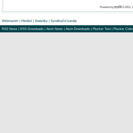
phpBB
Powered by
© 2001, 
Webmaster
|
Hledání
|
Statistiky
|
Syndikační kanály
RSS News
|
RSS Downloads
|
Atom News
|
Atom Downloads
|
Plucker Text
|
Plucker Color