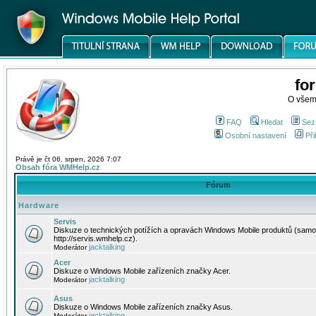
fo
O všem
FAQ
Hledat
Sez
Osobní nastavení
Při
Právě je čt 06. srpen, 2026 7:07
Obsah fóra WMHelp.cz
Fórum
Hardware
Servis
Diskuze o technických potížích a opravách Windows Mobile produktů (samo
http://servis.wmhelp.cz).
jacktalking
Moderátor
Acer
Diskuze o Windows Mobile zařízeních značky Acer.
jacktalking
Moderátor
Asus
Diskuze o Windows Mobile zařízeních značky Asus.
jacktalking
Moderátor