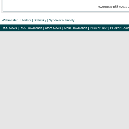
phpBB
Powered by
© 2001, 
Webmaster
|
Hledání
|
Statistiky
|
Syndikační kanály
RSS News
|
RSS Downloads
|
Atom News
|
Atom Downloads
|
Plucker Text
|
Plucker Color