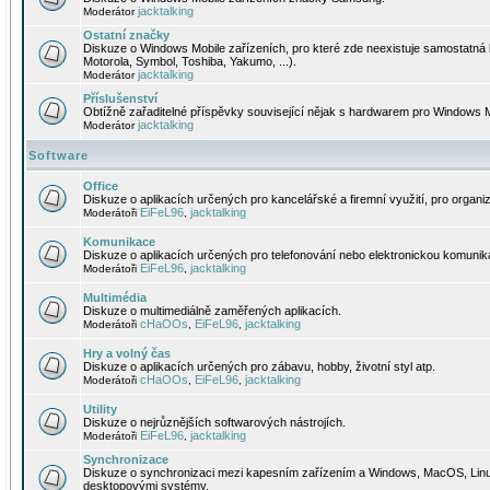
jacktalking
Moderátor
Ostatní značky
Diskuze o Windows Mobile zařízeních, pro které zde neexistuje samostatná 
Motorola, Symbol, Toshiba, Yakumo, ...).
jacktalking
Moderátor
Příslušenství
Obtížně zařaditelné příspěvky související nějak s hardwarem pro Windows M
jacktalking
Moderátor
Software
Office
Diskuze o aplikacích určených pro kancelářské a firemní využití, pro organiz
EiFeL96
jacktalking
Moderátoři
,
Komunikace
Diskuze o aplikacích určených pro telefonování nebo elektronickou komunika
EiFeL96
jacktalking
Moderátoři
,
Multimédia
Diskuze o multimediálně zaměřených aplikacích.
cHaOOs
EiFeL96
jacktalking
Moderátoři
,
,
Hry a volný čas
Diskuze o aplikacích určených pro zábavu, hobby, životní styl atp.
cHaOOs
EiFeL96
jacktalking
Moderátoři
,
,
Utility
Diskuze o nejrůznějších softwarových nástrojích.
EiFeL96
jacktalking
Moderátoři
,
Synchronizace
Diskuze o synchronizaci mezi kapesním zařízením a Windows, MacOS, Linux
desktopovými systémy.