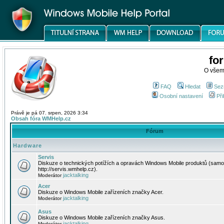
fo
O všem
FAQ
Hledat
Sez
Osobní nastavení
Při
Právě je pá 07. srpen, 2026 3:34
Obsah fóra WMHelp.cz
Fórum
Hardware
Servis
Diskuze o technických potížích a opravách Windows Mobile produktů (samo
http://servis.wmhelp.cz).
jacktalking
Moderátor
Acer
Diskuze o Windows Mobile zařízeních značky Acer.
jacktalking
Moderátor
Asus
Diskuze o Windows Mobile zařízeních značky Asus.
jacktalking
Moderátor