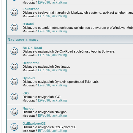
EiFeL96
jacktalking
Moderátoři
,
Lokalizace
Diskuse o českých aj. národních lokalizacích systému, aplikací a nebo manu
EiFeL96
jacktalking
Moderátoři
,
Ostatní
Diskuze o ostatních tématech souvisejících se softwarem pro Windows Mobi
EiFeL96
jacktalking
Moderátoři
,
Navigace a mapy
Be-On-Road
Diskuze o navigacích Be-On-Road společnosti Aponia Software.
EiFeL96
jacktalking
Moderátoři
,
Destinator
Diskuze o navigacích Destinator.
EiFeL96
jacktalking
Moderátoři
,
Dynavix
Diskuze o navigacích Dynavix společnosti Telematix.
EiFeL96
jacktalking
Moderátoři
,
iGO
Diskuze o navigacích iGO.
EiFeL96
jacktalking
Moderátoři
,
Navigon
Diskuze o navigacích Navigon.
EiFeL96
jacktalking
Moderátoři
,
OziExplorerCE
Diskuze o navigacích OziExplorerCE.
EiFeL96
jacktalking
Moderátoři
,