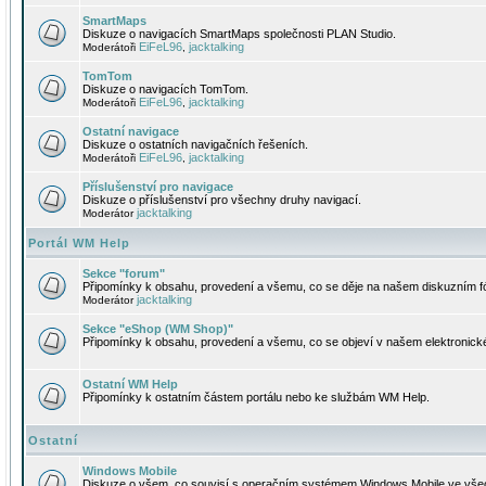
SmartMaps
Diskuze o navigacích SmartMaps společnosti PLAN Studio.
EiFeL96
jacktalking
Moderátoři
,
TomTom
Diskuze o navigacích TomTom.
EiFeL96
jacktalking
Moderátoři
,
Ostatní navigace
Diskuze o ostatních navigačních řešeních.
EiFeL96
jacktalking
Moderátoři
,
Příslušenství pro navigace
Diskuze o příslušenství pro všechny druhy navigací.
jacktalking
Moderátor
Portál WM Help
Sekce "forum"
Připomínky k obsahu, provedení a všemu, co se děje na našem diskuzním f
jacktalking
Moderátor
Sekce "eShop (WM Shop)"
Připomínky k obsahu, provedení a všemu, co se objeví v našem elektronic
Ostatní WM Help
Připomínky k ostatním částem portálu nebo ke službám WM Help.
Ostatní
Windows Mobile
Diskuze o všem, co souvisí s operačním systémem Windows Mobile ve všec