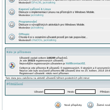
EiFeL96
jacktalking
Moderátoři
,
Kapesní zařízení & Linux
Diskuze o implementaci Linuxu na přístrojích s Windows Mobile.
jacktalking
Moderátor
Programování
Diskuze o vývojářských aktivitách pro Windows Mobile.
jacktalking
Moderátor
Offtopic
Chcete-li si s ostatními uživateli prostě jen tak popovídat...
cHaOOs
jacktalking
Moderátoři
,
Kdo je přítomen
Uživatelé zaslali celkem
148289
příspěvků.
Je zde
20323
registrovaných uživatelů.
hb88contact02
Nejnovějším registrovaným uživatelem je
.
Celkem je zde přítomno
0
uživatelů: 0 registrovaných, 0 skrytých a 0 anonymní
Nejvíce zde bylo současně přítomno
83
uživatelů dne ne 25. květen, 2014 19:4
Registrovaní uživatelé: nikdo není přítomen
Tato data jsou založena na aktivitě uživatelů během posledních pěti minut
Přihlášení
Uživatel:
Heslo:
Přihlásit m
Nové příspěvky
Žádné nové