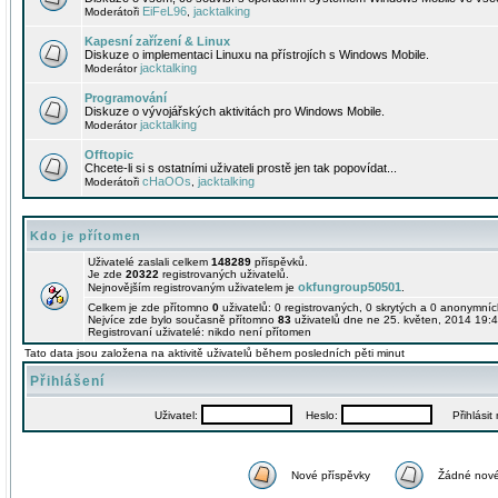
EiFeL96
jacktalking
Moderátoři
,
Kapesní zařízení & Linux
Diskuze o implementaci Linuxu na přístrojích s Windows Mobile.
jacktalking
Moderátor
Programování
Diskuze o vývojářských aktivitách pro Windows Mobile.
jacktalking
Moderátor
Offtopic
Chcete-li si s ostatními uživateli prostě jen tak popovídat...
cHaOOs
jacktalking
Moderátoři
,
Kdo je přítomen
Uživatelé zaslali celkem
148289
příspěvků.
Je zde
20322
registrovaných uživatelů.
okfungroup50501
Nejnovějším registrovaným uživatelem je
.
Celkem je zde přítomno
0
uživatelů: 0 registrovaných, 0 skrytých a 0 anonymní
Nejvíce zde bylo současně přítomno
83
uživatelů dne ne 25. květen, 2014 19:4
Registrovaní uživatelé: nikdo není přítomen
Tato data jsou založena na aktivitě uživatelů během posledních pěti minut
Přihlášení
Uživatel:
Heslo:
Přihlásit m
Nové příspěvky
Žádné nové