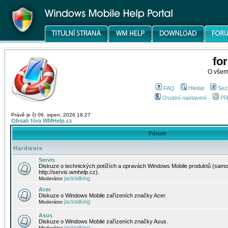
fo
O všem
FAQ
Hledat
Sez
Osobní nastavení
Při
Právě je čt 06. srpen, 2026 18:27
Obsah fóra WMHelp.cz
Fórum
Hardware
Servis
Diskuze o technických potížích a opravách Windows Mobile produktů (samo
http://servis.wmhelp.cz).
jacktalking
Moderátor
Acer
Diskuze o Windows Mobile zařízeních značky Acer.
jacktalking
Moderátor
Asus
Diskuze o Windows Mobile zařízeních značky Asus.
jacktalking
Moderátor