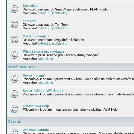
SmartMaps
Diskuze o navigacích SmartMaps společnosti PLAN Studio.
EiFeL96
jacktalking
Moderátoři
,
TomTom
Diskuze o navigacích TomTom.
EiFeL96
jacktalking
Moderátoři
,
Ostatní navigace
Diskuze o ostatních navigačních řešeních.
EiFeL96
jacktalking
Moderátoři
,
Příslušenství pro navigace
Diskuze o příslušenství pro všechny druhy navigací.
jacktalking
Moderátor
Portál WM Help
Sekce "forum"
Připomínky k obsahu, provedení a všemu, co se děje na našem diskuzním f
jacktalking
Moderátor
Sekce "eShop (WM Shop)"
Připomínky k obsahu, provedení a všemu, co se objeví v našem elektronic
Ostatní WM Help
Připomínky k ostatním částem portálu nebo ke službám WM Help.
Ostatní
Windows Mobile
Diskuze o všem, co souvisí s operačním systémem Windows Mobile ve všec