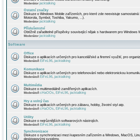
jacktalking
Moderátor
Ostatní značky
Diskuze o Windows Mobile zařízeních, pro které zde neexistuje samostatná 
Motorola, Symbol, Toshiba, Yakumo, ...).
jacktalking
Moderátor
Příslušenství
Obtížně zařaditelné příspěvky související nějak s hardwarem pro Windows M
jacktalking
Moderátor
Software
Office
Diskuze o aplikacích určených pro kancelářské a firemní využití, pro organiz
EiFeL96
jacktalking
Moderátoři
,
Komunikace
Diskuze o aplikacích určených pro telefonování nebo elektronickou komunika
EiFeL96
jacktalking
Moderátoři
,
Multimédia
Diskuze o multimediálně zaměřených aplikacích.
cHaOOs
EiFeL96
jacktalking
Moderátoři
,
,
Hry a volný čas
Diskuze o aplikacích určených pro zábavu, hobby, životní styl atp.
cHaOOs
EiFeL96
jacktalking
Moderátoři
,
,
Utility
Diskuze o nejrůznějších softwarových nástrojích.
EiFeL96
jacktalking
Moderátoři
,
Synchronizace
Diskuze o synchronizaci mezi kapesním zařízením a Windows, MacOS, Linux
desktopovými systémy.