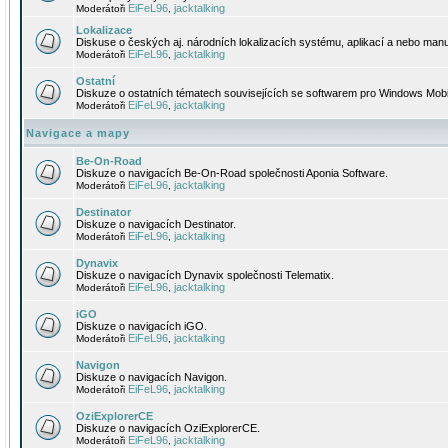
EiFeL96
jacktalking
Moderátoři
,
Lokalizace
Diskuse o českých aj. národních lokalizacích systému, aplikací a nebo manu
EiFeL96
jacktalking
Moderátoři
,
Ostatní
Diskuze o ostatních tématech souvisejících se softwarem pro Windows Mobi
EiFeL96
jacktalking
Moderátoři
,
Navigace a mapy
Be-On-Road
Diskuze o navigacích Be-On-Road společnosti Aponia Software.
EiFeL96
jacktalking
Moderátoři
,
Destinator
Diskuze o navigacích Destinator.
EiFeL96
jacktalking
Moderátoři
,
Dynavix
Diskuze o navigacích Dynavix společnosti Telematix.
EiFeL96
jacktalking
Moderátoři
,
iGO
Diskuze o navigacích iGO.
EiFeL96
jacktalking
Moderátoři
,
Navigon
Diskuze o navigacích Navigon.
EiFeL96
jacktalking
Moderátoři
,
OziExplorerCE
Diskuze o navigacích OziExplorerCE.
EiFeL96
jacktalking
Moderátoři
,