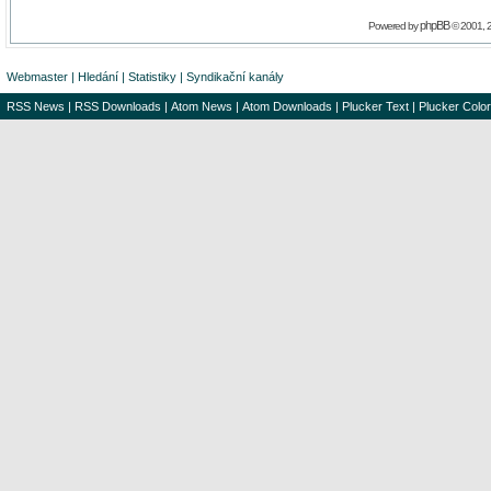
phpBB
Powered by
© 2001, 
Webmaster
|
Hledání
|
Statistiky
|
Syndikační kanály
RSS News
|
RSS Downloads
|
Atom News
|
Atom Downloads
|
Plucker Text
|
Plucker Color