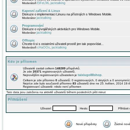
EiFeL96
jacktalking
Moderátoři
,
Kapesní zařízení & Linux
Diskuze o implementaci Linuxu na přístrojích s Windows Mobile.
jacktalking
Moderátor
Programování
Diskuze o vývojářských aktivitách pro Windows Mobile.
jacktalking
Moderátor
Offtopic
Chcete-li si s ostatními uživateli prostě jen tak popovídat...
cHaOOs
jacktalking
Moderátoři
,
Kdo je přítomen
Uživatelé zaslali celkem
148289
příspěvků.
Je zde
20371
registrovaných uživatelů.
taixiugo88shop
Nejnovějším registrovaným uživatelem je
.
Celkem je zde přítomno
0
uživatelů: 0 registrovaných, 0 skrytých a 0 anonymní
Nejvíce zde bylo současně přítomno
83
uživatelů dne ne 25. květen, 2014 19:4
Registrovaní uživatelé: nikdo není přítomen
Tato data jsou založena na aktivitě uživatelů během posledních pěti minut
Přihlášení
Uživatel:
Heslo:
Přihlásit m
Nové příspěvky
Žádné nové