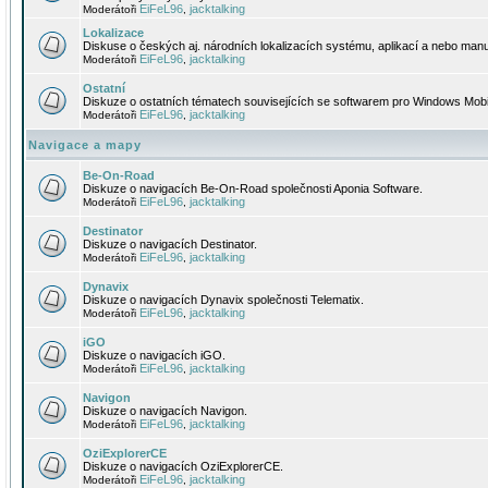
EiFeL96
jacktalking
Moderátoři
,
Lokalizace
Diskuse o českých aj. národních lokalizacích systému, aplikací a nebo manu
EiFeL96
jacktalking
Moderátoři
,
Ostatní
Diskuze o ostatních tématech souvisejících se softwarem pro Windows Mobi
EiFeL96
jacktalking
Moderátoři
,
Navigace a mapy
Be-On-Road
Diskuze o navigacích Be-On-Road společnosti Aponia Software.
EiFeL96
jacktalking
Moderátoři
,
Destinator
Diskuze o navigacích Destinator.
EiFeL96
jacktalking
Moderátoři
,
Dynavix
Diskuze o navigacích Dynavix společnosti Telematix.
EiFeL96
jacktalking
Moderátoři
,
iGO
Diskuze o navigacích iGO.
EiFeL96
jacktalking
Moderátoři
,
Navigon
Diskuze o navigacích Navigon.
EiFeL96
jacktalking
Moderátoři
,
OziExplorerCE
Diskuze o navigacích OziExplorerCE.
EiFeL96
jacktalking
Moderátoři
,