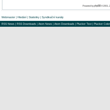
phpBB
Powered by
© 2001, 
Webmaster
|
Hledání
|
Statistiky
|
Syndikační kanály
RSS News
|
RSS Downloads
|
Atom News
|
Atom Downloads
|
Plucker Text
|
Plucker Color