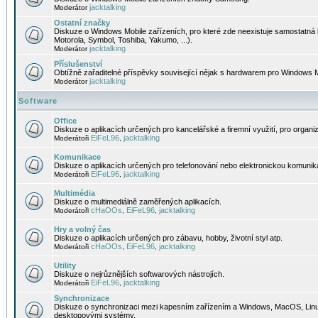
jacktalking
Moderátor
Ostatní značky
Diskuze o Windows Mobile zařízeních, pro které zde neexistuje samostatná 
Motorola, Symbol, Toshiba, Yakumo, ...).
jacktalking
Moderátor
Příslušenství
Obtížně zařaditelné příspěvky související nějak s hardwarem pro Windows M
jacktalking
Moderátor
Software
Office
Diskuze o aplikacích určených pro kancelářské a firemní využití, pro organiz
EiFeL96
jacktalking
Moderátoři
,
Komunikace
Diskuze o aplikacích určených pro telefonování nebo elektronickou komunika
EiFeL96
jacktalking
Moderátoři
,
Multimédia
Diskuze o multimediálně zaměřených aplikacích.
cHaOOs
EiFeL96
jacktalking
Moderátoři
,
,
Hry a volný čas
Diskuze o aplikacích určených pro zábavu, hobby, životní styl atp.
cHaOOs
EiFeL96
jacktalking
Moderátoři
,
,
Utility
Diskuze o nejrůznějších softwarových nástrojích.
EiFeL96
jacktalking
Moderátoři
,
Synchronizace
Diskuze o synchronizaci mezi kapesním zařízením a Windows, MacOS, Linux
desktopovými systémy.