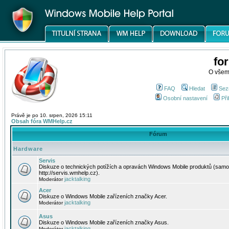
fo
O všem
FAQ
Hledat
Sez
Osobní nastavení
Při
Právě je po 10. srpen, 2026 15:11
Obsah fóra WMHelp.cz
Fórum
Hardware
Servis
Diskuze o technických potížích a opravách Windows Mobile produktů (samo
http://servis.wmhelp.cz).
jacktalking
Moderátor
Acer
Diskuze o Windows Mobile zařízeních značky Acer.
jacktalking
Moderátor
Asus
Diskuze o Windows Mobile zařízeních značky Asus.
jacktalking
Moderátor