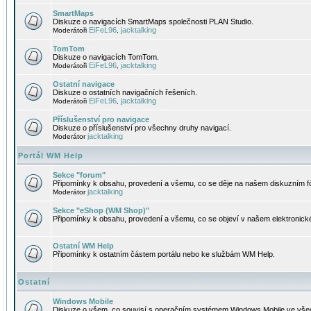
SmartMaps
Diskuze o navigacích SmartMaps společnosti PLAN Studio.
EiFeL96
jacktalking
Moderátoři
,
TomTom
Diskuze o navigacích TomTom.
EiFeL96
jacktalking
Moderátoři
,
Ostatní navigace
Diskuze o ostatních navigačních řešeních.
EiFeL96
jacktalking
Moderátoři
,
Příslušenství pro navigace
Diskuze o příslušenství pro všechny druhy navigací.
jacktalking
Moderátor
Portál WM Help
Sekce "forum"
Připomínky k obsahu, provedení a všemu, co se děje na našem diskuzním f
jacktalking
Moderátor
Sekce "eShop (WM Shop)"
Připomínky k obsahu, provedení a všemu, co se objeví v našem elektronic
Ostatní WM Help
Připomínky k ostatním částem portálu nebo ke službám WM Help.
Ostatní
Windows Mobile
Diskuze o všem, co souvisí s operačním systémem Windows Mobile ve všec