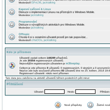
EiFeL96
jacktalking
Moderátoři
,
Kapesní zařízení & Linux
Diskuze o implementaci Linuxu na přístrojích s Windows Mobile.
jacktalking
Moderátor
Programování
Diskuze o vývojářských aktivitách pro Windows Mobile.
jacktalking
Moderátor
Offtopic
Chcete-li si s ostatními uživateli prostě jen tak popovídat...
cHaOOs
jacktalking
Moderátoři
,
Kdo je přítomen
Uživatelé zaslali celkem
148289
příspěvků.
Je zde
20354
registrovaných uživatelů.
m3liveplay
Nejnovějším registrovaným uživatelem je
.
Celkem je zde přítomno
0
uživatelů: 0 registrovaných, 0 skrytých a 0 anonymní
Nejvíce zde bylo současně přítomno
83
uživatelů dne ne 25. květen, 2014 19:4
Registrovaní uživatelé: nikdo není přítomen
Tato data jsou založena na aktivitě uživatelů během posledních pěti minut
Přihlášení
Uživatel:
Heslo:
Přihlásit m
Nové příspěvky
Žádné nové