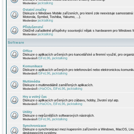
jacktalking
Moderátor
Ostatní značky
Diskuze o Windows Mobile zařízeních, pro které zde neexistuje samostatná 
Motorola, Symbol, Toshiba, Yakumo, ...).
jacktalking
Moderátor
Příslušenství
Obtížně zařaditelné příspěvky související nějak s hardwarem pro Windows M
jacktalking
Moderátor
Software
Office
Diskuze o aplikacích určených pro kancelářské a firemní využití, pro organiz
EiFeL96
jacktalking
Moderátoři
,
Komunikace
Diskuze o aplikacích určených pro telefonování nebo elektronickou komunika
EiFeL96
jacktalking
Moderátoři
,
Multimédia
Diskuze o multimediálně zaměřených aplikacích.
cHaOOs
EiFeL96
jacktalking
Moderátoři
,
,
Hry a volný čas
Diskuze o aplikacích určených pro zábavu, hobby, životní styl atp.
cHaOOs
EiFeL96
jacktalking
Moderátoři
,
,
Utility
Diskuze o nejrůznějších softwarových nástrojích.
EiFeL96
jacktalking
Moderátoři
,
Synchronizace
Diskuze o synchronizaci mezi kapesním zařízením a Windows, MacOS, Linux
desktopovými systémy.