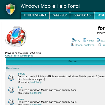
fo
O všem
FAQ
Hledat
Sez
Osobní nastavení
Při
Právě je ne 09. srpen, 2026 6:56
Obsah fóra WMHelp.cz
Fórum
Hardware
Servis
Diskuze o technických potížích a opravách Windows Mobile produktů (samo
http://servis.wmhelp.cz).
jacktalking
Moderátor
Acer
Diskuze o Windows Mobile zařízeních značky Acer.
jacktalking
Moderátor
Asus
Diskuze o Windows Mobile zařízeních značky Asus.
jacktalking
Moderátor