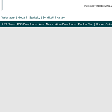
phpBB
Powered by
© 2001, 
Webmaster
|
Hledání
|
Statistiky
|
Syndikační kanály
RSS News
|
RSS Downloads
|
Atom News
|
Atom Downloads
|
Plucker Text
|
Plucker Color