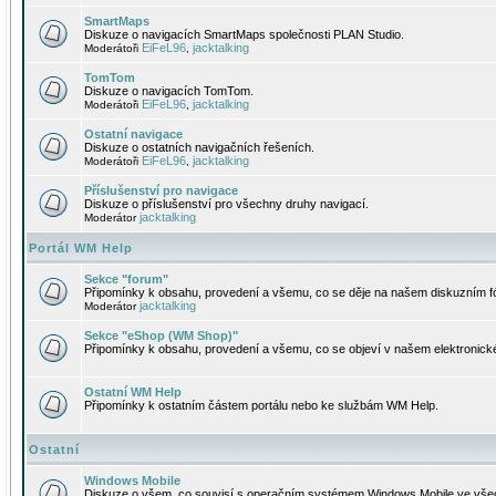
SmartMaps
Diskuze o navigacích SmartMaps společnosti PLAN Studio.
EiFeL96
jacktalking
Moderátoři
,
TomTom
Diskuze o navigacích TomTom.
EiFeL96
jacktalking
Moderátoři
,
Ostatní navigace
Diskuze o ostatních navigačních řešeních.
EiFeL96
jacktalking
Moderátoři
,
Příslušenství pro navigace
Diskuze o příslušenství pro všechny druhy navigací.
jacktalking
Moderátor
Portál WM Help
Sekce "forum"
Připomínky k obsahu, provedení a všemu, co se děje na našem diskuzním f
jacktalking
Moderátor
Sekce "eShop (WM Shop)"
Připomínky k obsahu, provedení a všemu, co se objeví v našem elektronic
Ostatní WM Help
Připomínky k ostatním částem portálu nebo ke službám WM Help.
Ostatní
Windows Mobile
Diskuze o všem, co souvisí s operačním systémem Windows Mobile ve všec