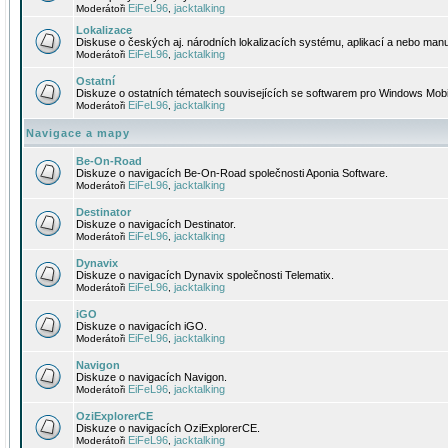
EiFeL96
jacktalking
Moderátoři
,
Lokalizace
Diskuse o českých aj. národních lokalizacích systému, aplikací a nebo manu
EiFeL96
jacktalking
Moderátoři
,
Ostatní
Diskuze o ostatních tématech souvisejících se softwarem pro Windows Mobi
EiFeL96
jacktalking
Moderátoři
,
Navigace a mapy
Be-On-Road
Diskuze o navigacích Be-On-Road společnosti Aponia Software.
EiFeL96
jacktalking
Moderátoři
,
Destinator
Diskuze o navigacích Destinator.
EiFeL96
jacktalking
Moderátoři
,
Dynavix
Diskuze o navigacích Dynavix společnosti Telematix.
EiFeL96
jacktalking
Moderátoři
,
iGO
Diskuze o navigacích iGO.
EiFeL96
jacktalking
Moderátoři
,
Navigon
Diskuze o navigacích Navigon.
EiFeL96
jacktalking
Moderátoři
,
OziExplorerCE
Diskuze o navigacích OziExplorerCE.
EiFeL96
jacktalking
Moderátoři
,