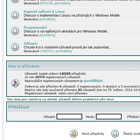
EiFeL96
jacktalking
Moderátoři
,
Kapesní zařízení & Linux
Diskuze o implementaci Linuxu na přístrojích s Windows Mobile.
jacktalking
Moderátor
Programování
Diskuze o vývojářských aktivitách pro Windows Mobile.
jacktalking
Moderátor
Offtopic
Chcete-li si s ostatními uživateli prostě jen tak popovídat...
cHaOOs
jacktalking
Moderátoři
,
Kdo je přítomen
Uživatelé zaslali celkem
148289
příspěvků.
Je zde
20378
registrovaných uživatelů.
good88lgbt
Nejnovějším registrovaným uživatelem je
.
Celkem je zde přítomno
0
uživatelů: 0 registrovaných, 0 skrytých a 0 anonymní
Nejvíce zde bylo současně přítomno
83
uživatelů dne ne 25. květen, 2014 19:4
Registrovaní uživatelé: nikdo není přítomen
Tato data jsou založena na aktivitě uživatelů během posledních pěti minut
Přihlášení
Uživatel:
Heslo:
Přihlásit m
Nové příspěvky
Žádné nové