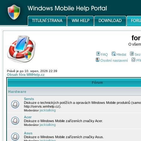
fo
O všem
FAQ
Hledat
Sez
Osobní nastavení
Při
Právě je po 10. srpen, 2026 22:39
Obsah fóra WMHelp.cz
Fórum
Hardware
Servis
Diskuze o technických potížích a opravách Windows Mobile produktů (samo
http://servis.wmhelp.cz).
jacktalking
Moderátor
Acer
Diskuze o Windows Mobile zařízeních značky Acer.
jacktalking
Moderátor
Asus
Diskuze o Windows Mobile zařízeních značky Asus.
jacktalking
Moderátor