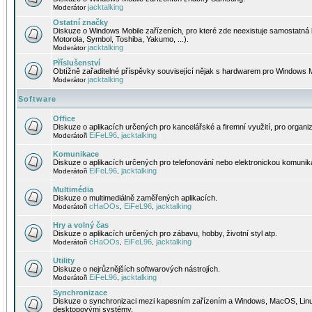
jacktalking
Moderátor
Ostatní značky
Diskuze o Windows Mobile zařízeních, pro které zde neexistuje samostatná 
Motorola, Symbol, Toshiba, Yakumo, ...).
jacktalking
Moderátor
Příslušenství
Obtížně zařaditelné příspěvky související nějak s hardwarem pro Windows M
jacktalking
Moderátor
Software
Office
Diskuze o aplikacích určených pro kancelářské a firemní využití, pro organiz
EiFeL96
jacktalking
Moderátoři
,
Komunikace
Diskuze o aplikacích určených pro telefonování nebo elektronickou komunika
EiFeL96
jacktalking
Moderátoři
,
Multimédia
Diskuze o multimediálně zaměřených aplikacích.
cHaOOs
EiFeL96
jacktalking
Moderátoři
,
,
Hry a volný čas
Diskuze o aplikacích určených pro zábavu, hobby, životní styl atp.
cHaOOs
EiFeL96
jacktalking
Moderátoři
,
,
Utility
Diskuze o nejrůznějších softwarových nástrojích.
EiFeL96
jacktalking
Moderátoři
,
Synchronizace
Diskuze o synchronizaci mezi kapesním zařízením a Windows, MacOS, Linux
desktopovými systémy.