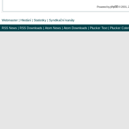
phpBB
Powered by
© 2001, 
Webmaster
|
Hledání
|
Statistiky
|
Syndikační kanály
RSS News
|
RSS Downloads
|
Atom News
|
Atom Downloads
|
Plucker Text
|
Plucker Color