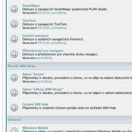
SmartMaps
Diskuze o navigacích SmartMaps společnosti PLAN Studio.
EiFeL96
jacktalking
Moderátoři
,
TomTom
Diskuze o navigacích TomTom.
EiFeL96
jacktalking
Moderátoři
,
Ostatní navigace
Diskuze o ostatních navigačních řešeních.
EiFeL96
jacktalking
Moderátoři
,
Příslušenství pro navigace
Diskuze o příslušenství pro všechny druhy navigací.
jacktalking
Moderátor
Portál WM Help
Sekce "forum"
Připomínky k obsahu, provedení a všemu, co se děje na našem diskuzním f
jacktalking
Moderátor
Sekce "eShop (WM Shop)"
Připomínky k obsahu, provedení a všemu, co se objeví v našem elektronic
Ostatní WM Help
Připomínky k ostatním částem portálu nebo ke službám WM Help.
Ostatní
Windows Mobile
Diskuze o všem, co souvisí s operačním systémem Windows Mobile ve všec