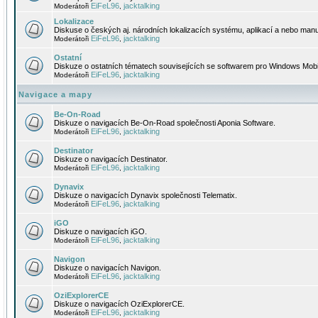
EiFeL96
jacktalking
Moderátoři
,
Lokalizace
Diskuse o českých aj. národních lokalizacích systému, aplikací a nebo manu
EiFeL96
jacktalking
Moderátoři
,
Ostatní
Diskuze o ostatních tématech souvisejících se softwarem pro Windows Mobi
EiFeL96
jacktalking
Moderátoři
,
Navigace a mapy
Be-On-Road
Diskuze o navigacích Be-On-Road společnosti Aponia Software.
EiFeL96
jacktalking
Moderátoři
,
Destinator
Diskuze o navigacích Destinator.
EiFeL96
jacktalking
Moderátoři
,
Dynavix
Diskuze o navigacích Dynavix společnosti Telematix.
EiFeL96
jacktalking
Moderátoři
,
iGO
Diskuze o navigacích iGO.
EiFeL96
jacktalking
Moderátoři
,
Navigon
Diskuze o navigacích Navigon.
EiFeL96
jacktalking
Moderátoři
,
OziExplorerCE
Diskuze o navigacích OziExplorerCE.
EiFeL96
jacktalking
Moderátoři
,