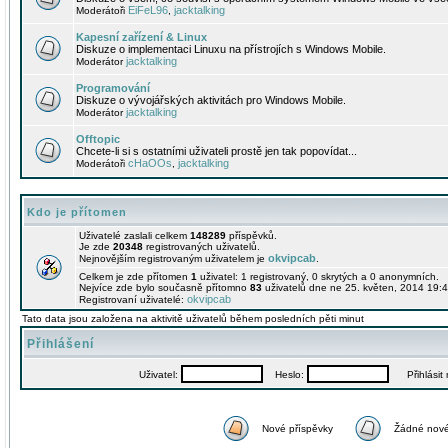
EiFeL96
jacktalking
Moderátoři
,
Kapesní zařízení & Linux
Diskuze o implementaci Linuxu na přístrojích s Windows Mobile.
jacktalking
Moderátor
Programování
Diskuze o vývojářských aktivitách pro Windows Mobile.
jacktalking
Moderátor
Offtopic
Chcete-li si s ostatními uživateli prostě jen tak popovídat...
cHaOOs
jacktalking
Moderátoři
,
Kdo je přítomen
Uživatelé zaslali celkem
148289
příspěvků.
Je zde
20348
registrovaných uživatelů.
okvipcab
Nejnovějším registrovaným uživatelem je
.
Celkem je zde přítomen
1
uživatel: 1 registrovaný, 0 skrytých a 0 anonymních.
Nejvíce zde bylo současně přítomno
83
uživatelů dne ne 25. květen, 2014 19:4
okvipcab
Registrovaní uživatelé:
Tato data jsou založena na aktivitě uživatelů během posledních pěti minut
Přihlášení
Uživatel:
Heslo:
Přihlásit m
Nové příspěvky
Žádné nové