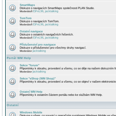
SmartMaps
Diskuze o navigacích SmartMaps společnosti PLAN Studio.
EiFeL96
jacktalking
Moderátoři
,
TomTom
Diskuze o navigacích TomTom.
EiFeL96
jacktalking
Moderátoři
,
Ostatní navigace
Diskuze o ostatních navigačních řešeních.
EiFeL96
jacktalking
Moderátoři
,
Příslušenství pro navigace
Diskuze o příslušenství pro všechny druhy navigací.
jacktalking
Moderátor
Portál WM Help
Sekce "forum"
Připomínky k obsahu, provedení a všemu, co se děje na našem diskuzním f
jacktalking
Moderátor
Sekce "eShop (WM Shop)"
Připomínky k obsahu, provedení a všemu, co se objeví v našem elektronic
Ostatní WM Help
Připomínky k ostatním částem portálu nebo ke službám WM Help.
Ostatní
Windows Mobile
Diskuze o všem, co souvisí s operačním systémem Windows Mobile ve všec