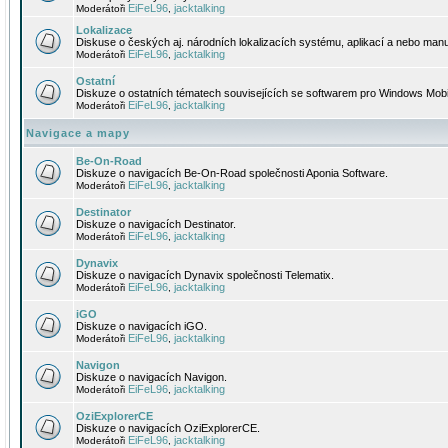
EiFeL96
jacktalking
Moderátoři
,
Lokalizace
Diskuse o českých aj. národních lokalizacích systému, aplikací a nebo manu
EiFeL96
jacktalking
Moderátoři
,
Ostatní
Diskuze o ostatních tématech souvisejících se softwarem pro Windows Mobi
EiFeL96
jacktalking
Moderátoři
,
Navigace a mapy
Be-On-Road
Diskuze o navigacích Be-On-Road společnosti Aponia Software.
EiFeL96
jacktalking
Moderátoři
,
Destinator
Diskuze o navigacích Destinator.
EiFeL96
jacktalking
Moderátoři
,
Dynavix
Diskuze o navigacích Dynavix společnosti Telematix.
EiFeL96
jacktalking
Moderátoři
,
iGO
Diskuze o navigacích iGO.
EiFeL96
jacktalking
Moderátoři
,
Navigon
Diskuze o navigacích Navigon.
EiFeL96
jacktalking
Moderátoři
,
OziExplorerCE
Diskuze o navigacích OziExplorerCE.
EiFeL96
jacktalking
Moderátoři
,