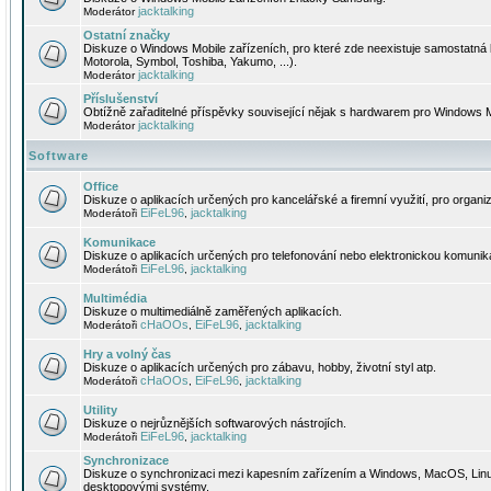
jacktalking
Moderátor
Ostatní značky
Diskuze o Windows Mobile zařízeních, pro které zde neexistuje samostatná 
Motorola, Symbol, Toshiba, Yakumo, ...).
jacktalking
Moderátor
Příslušenství
Obtížně zařaditelné příspěvky související nějak s hardwarem pro Windows M
jacktalking
Moderátor
Software
Office
Diskuze o aplikacích určených pro kancelářské a firemní využití, pro organiz
EiFeL96
jacktalking
Moderátoři
,
Komunikace
Diskuze o aplikacích určených pro telefonování nebo elektronickou komunika
EiFeL96
jacktalking
Moderátoři
,
Multimédia
Diskuze o multimediálně zaměřených aplikacích.
cHaOOs
EiFeL96
jacktalking
Moderátoři
,
,
Hry a volný čas
Diskuze o aplikacích určených pro zábavu, hobby, životní styl atp.
cHaOOs
EiFeL96
jacktalking
Moderátoři
,
,
Utility
Diskuze o nejrůznějších softwarových nástrojích.
EiFeL96
jacktalking
Moderátoři
,
Synchronizace
Diskuze o synchronizaci mezi kapesním zařízením a Windows, MacOS, Linux
desktopovými systémy.