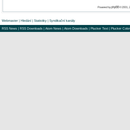
phpBB
Powered by
© 2001, 
Webmaster
|
Hledání
|
Statistiky
|
Syndikační kanály
RSS News
|
RSS Downloads
|
Atom News
|
Atom Downloads
|
Plucker Text
|
Plucker Color