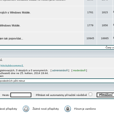
rojích s Windows Mobile.
1761
1815
 Windows Mobile.
1779
1856
 jen tak popovídat...
10945
16665
Časy u
ků.
hitclubbcommx1
e
.
egistrovaných, 0 skrytých a 0 anonymních. [
administrátoři
] [
moderátoři
]
uživatelů dne ne 25. květen, 2014 19:44.
men
posledních pěti minut
Heslo:
Přihlásit mě automaticky při každé návštěvě
Nové příspěvky
Žádné nové příspěvky
Fórum je zamčeno