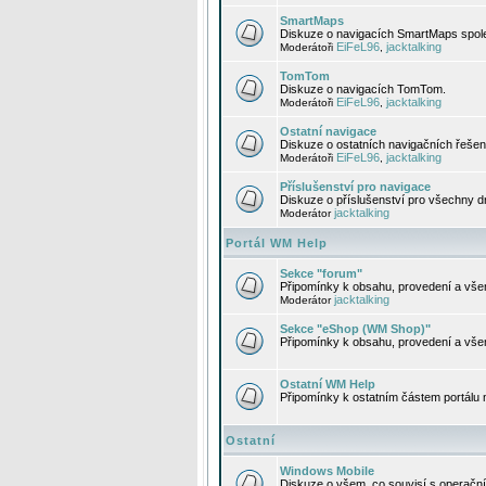
SmartMaps
Diskuze o navigacích SmartMaps spole
EiFeL96
jacktalking
Moderátoři
,
TomTom
Diskuze o navigacích TomTom.
EiFeL96
jacktalking
Moderátoři
,
Ostatní navigace
Diskuze o ostatních navigačních řešen
EiFeL96
jacktalking
Moderátoři
,
Příslušenství pro navigace
Diskuze o příslušenství pro všechny d
jacktalking
Moderátor
Portál WM Help
Sekce "forum"
Připomínky k obsahu, provedení a vše
jacktalking
Moderátor
Sekce "eShop (WM Shop)"
Připomínky k obsahu, provedení a vše
Ostatní WM Help
Připomínky k ostatním částem portálu
Ostatní
Windows Mobile
Diskuze o všem, co souvisí s operačn