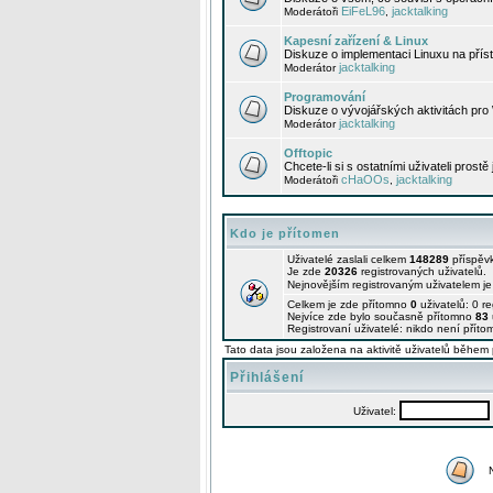
EiFeL96
jacktalking
Moderátoři
,
Kapesní zařízení & Linux
Diskuze o implementaci Linuxu na příst
jacktalking
Moderátor
Programování
Diskuze o vývojářských aktivitách pro
jacktalking
Moderátor
Offtopic
Chcete-li si s ostatními uživateli prostě
cHaOOs
jacktalking
Moderátoři
,
Kdo je přítomen
Uživatelé zaslali celkem
148289
příspěv
Je zde
20326
registrovaných uživatelů.
Nejnovějším registrovaným uživatelem j
Celkem je zde přítomno
0
uživatelů: 0 r
Nejvíce zde bylo současně přítomno
83
Registrovaní uživatelé: nikdo není příto
Tato data jsou založena na aktivitě uživatelů během 
Přihlášení
Uživatel: