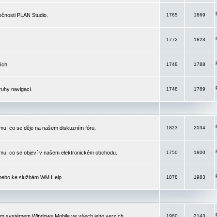
čnosti PLAN Studio.
1765
1869
1772
1823
ích.
1748
1788
ruhy navigací.
1748
1789
mu, co se děje na našem diskuzním fóru.
1823
2034
mu, co se objeví v našem elektronickém obchodu.
1750
1800
 nebo ke službám WM Help.
1878
1983
ím systémem Windows Mobile ve všech jeho verzích.
1980
2143