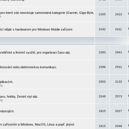
pro které zde neexistuje samostatná kategorie (Garmin, Giga-Byte,
2165
2422
).
jící nějak s hardwarem pro Windows Mobile zařízení.
2192
2411
elářské a firemní využití, pro organizaci času atp.
2283
2841
efonování nebo elektronickou komunikaci.
2288
2531
likacích.
2003
2132
ng
vu, hobby, životní styl atp.
2246
2573
ng
ástrojích.
1915
2027
m zařízením a Windows, MacOS, Linux a popř. jinými
1915
2048