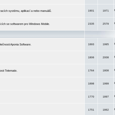
izacích systému, aplikací a nebo manuálů.
1901
1971
ících se softwarem pro Windows Mobile.
2335
2579
ečnosti Aponia Software.
1893
1995
1806
2008
sti Telematix.
1764
1808
1898
1999
1770
1897
1751
1862