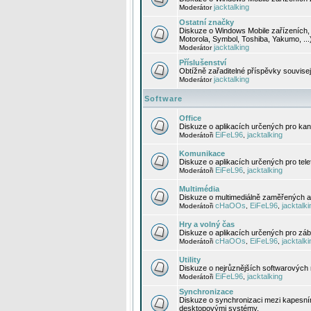
jacktalking
Moderátor
Ostatní značky
Diskuze o Windows Mobile zařízeních, 
Motorola, Symbol, Toshiba, Yakumo, ...
jacktalking
Moderátor
Příslušenství
Obtížně zařaditelné příspěvky souvise
jacktalking
Moderátor
Software
Office
Diskuze o aplikacích určených pro kanc
EiFeL96
jacktalking
Moderátoři
,
Komunikace
Diskuze o aplikacích určených pro tel
EiFeL96
jacktalking
Moderátoři
,
Multimédia
Diskuze o multimediálně zaměřených ap
cHaOOs
EiFeL96
jacktalki
Moderátoři
,
,
Hry a volný čas
Diskuze o aplikacích určených pro zába
cHaOOs
EiFeL96
jacktalki
Moderátoři
,
,
Utility
Diskuze o nejrůznějších softwarových n
EiFeL96
jacktalking
Moderátoři
,
Synchronizace
Diskuze o synchronizaci mezi kapesní
desktopovými systémy.