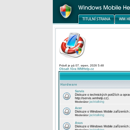
Právě je pá 07. srpen, 2026 5:48
Obsah fóra WMHelp.cz
Hardware
Servis
Diskuze o technických potížích a opr
http://servis.wmhelp.cz).
jacktalking
Moderátor
Acer
Diskuze o Windows Mobile zařízeních 
jacktalking
Moderátor
Asus
Diskuze o Windows Mobile zařízeních
jacktalking
Moderátor