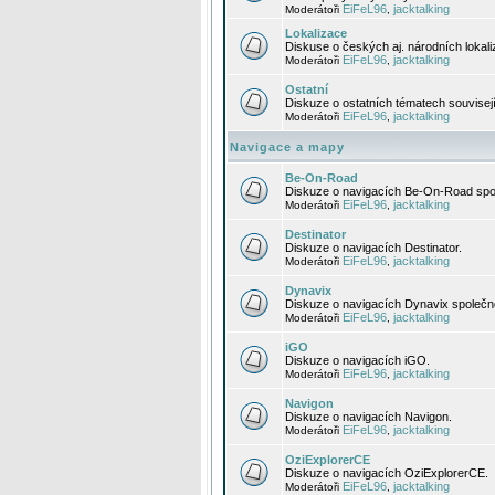
EiFeL96
jacktalking
Moderátoři
,
Lokalizace
Diskuse o českých aj. národních lokal
EiFeL96
jacktalking
Moderátoři
,
Ostatní
Diskuze o ostatních tématech souvisej
EiFeL96
jacktalking
Moderátoři
,
Navigace a mapy
Be-On-Road
Diskuze o navigacích Be-On-Road spol
EiFeL96
jacktalking
Moderátoři
,
Destinator
Diskuze o navigacích Destinator.
EiFeL96
jacktalking
Moderátoři
,
Dynavix
Diskuze o navigacích Dynavix společno
EiFeL96
jacktalking
Moderátoři
,
iGO
Diskuze o navigacích iGO.
EiFeL96
jacktalking
Moderátoři
,
Navigon
Diskuze o navigacích Navigon.
EiFeL96
jacktalking
Moderátoři
,
OziExplorerCE
Diskuze o navigacích OziExplorerCE.
EiFeL96
jacktalking
Moderátoři
,