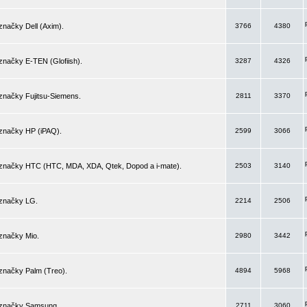
značky Dell (Axim).
3766
4380
značky E-TEN (Glofiish).
3287
4326
značky Fujitsu-Siemens.
2811
3370
 značky HP (iPAQ).
2599
3066
 značky HTC (HTC, MDA, XDA, Qtek, Dopod a i-mate).
2503
3140
 značky LG.
2214
2506
značky Mio.
2980
3442
značky Palm (Treo).
4894
5968
 značky Samsung.
2711
3060