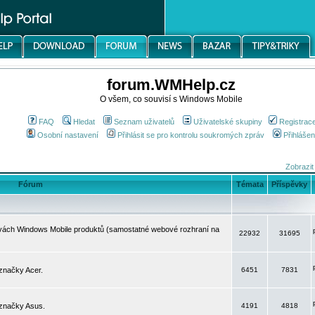
forum.WMHelp.cz
O všem, co souvisí s Windows Mobile
FAQ
Hledat
Seznam uživatelů
Uživatelské skupiny
Registrac
Osobní nastavení
Přihlásit se pro kontrolu soukromých zpráv
Přihlášen
Zobrazit
Fórum
Témata
Příspěvky
avách Windows Mobile produktů (samostatné webové rozhraní na
22932
31695
značky Acer.
6451
7831
 značky Asus.
4191
4818