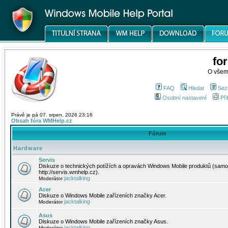
fo
O všem
FAQ
Hledat
Sez
Osobní nastavení
Při
Právě je pá 07. srpen, 2026 23:16
Obsah fóra WMHelp.cz
Fórum
Hardware
Servis
Diskuze o technických potížích a opravách Windows Mobile produktů (samo
http://servis.wmhelp.cz).
jacktalking
Moderátor
Acer
Diskuze o Windows Mobile zařízeních značky Acer.
jacktalking
Moderátor
Asus
Diskuze o Windows Mobile zařízeních značky Asus.
jacktalking
Moderátor