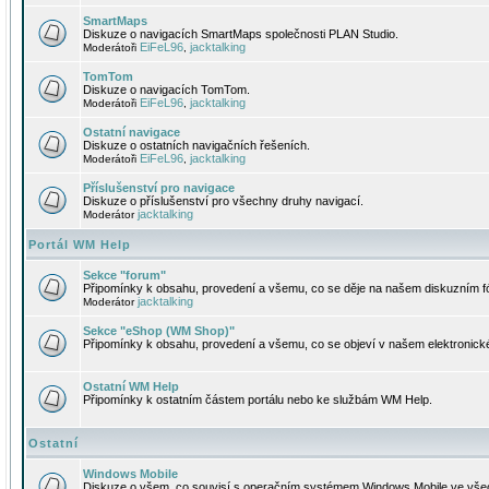
SmartMaps
Diskuze o navigacích SmartMaps společnosti PLAN Studio.
EiFeL96
jacktalking
Moderátoři
,
TomTom
Diskuze o navigacích TomTom.
EiFeL96
jacktalking
Moderátoři
,
Ostatní navigace
Diskuze o ostatních navigačních řešeních.
EiFeL96
jacktalking
Moderátoři
,
Příslušenství pro navigace
Diskuze o příslušenství pro všechny druhy navigací.
jacktalking
Moderátor
Portál WM Help
Sekce "forum"
Připomínky k obsahu, provedení a všemu, co se děje na našem diskuzním f
jacktalking
Moderátor
Sekce "eShop (WM Shop)"
Připomínky k obsahu, provedení a všemu, co se objeví v našem elektronic
Ostatní WM Help
Připomínky k ostatním částem portálu nebo ke službám WM Help.
Ostatní
Windows Mobile
Diskuze o všem, co souvisí s operačním systémem Windows Mobile ve všec