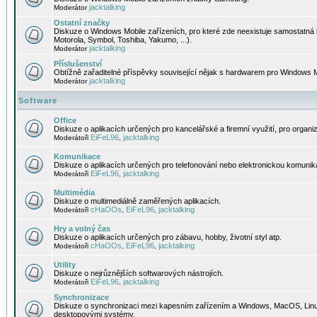
jacktalking
Moderátor
Ostatní značky
Diskuze o Windows Mobile zařízeních, pro které zde neexistuje samostatná 
Motorola, Symbol, Toshiba, Yakumo, ...).
jacktalking
Moderátor
Příslušenství
Obtížně zařaditelné příspěvky související nějak s hardwarem pro Windows M
jacktalking
Moderátor
Software
Office
Diskuze o aplikacích určených pro kancelářské a firemní využití, pro organiz
EiFeL96
jacktalking
Moderátoři
,
Komunikace
Diskuze o aplikacích určených pro telefonování nebo elektronickou komunika
EiFeL96
jacktalking
Moderátoři
,
Multimédia
Diskuze o multimediálně zaměřených aplikacích.
cHaOOs
EiFeL96
jacktalking
Moderátoři
,
,
Hry a volný čas
Diskuze o aplikacích určených pro zábavu, hobby, životní styl atp.
cHaOOs
EiFeL96
jacktalking
Moderátoři
,
,
Utility
Diskuze o nejrůznějších softwarových nástrojích.
EiFeL96
jacktalking
Moderátoři
,
Synchronizace
Diskuze o synchronizaci mezi kapesním zařízením a Windows, MacOS, Linux
desktopovými systémy.