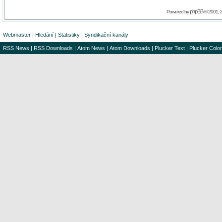
phpBB
Powered by
© 2001, 
Webmaster
|
Hledání
|
Statistiky
|
Syndikační kanály
RSS News
|
RSS Downloads
|
Atom News
|
Atom Downloads
|
Plucker Text
|
Plucker Color