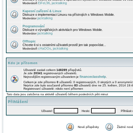
EiFeL96
jacktalking
Moderátoři
,
Kapesní zařízení & Linux
Diskuze o implementaci Linuxu na přístrojích s Windows Mobile.
jacktalking
Moderátor
Programování
Diskuze o vývojářských aktivitách pro Windows Mobile.
jacktalking
Moderátor
Offtopic
Chcete-li si s ostatními uživateli prostě jen tak popovídat...
cHaOOs
jacktalking
Moderátoři
,
Kdo je přítomen
Uživatelé zaslali celkem
148289
příspěvků.
Je zde
20341
registrovaných uživatelů.
financeclasshelp
Nejnovějším registrovaným uživatelem je
.
Celkem je zde přítomno
0
uživatelů: 0 registrovaných, 0 skrytých a 0 anonymní
Nejvíce zde bylo současně přítomno
83
uživatelů dne ne 25. květen, 2014 19:4
Registrovaní uživatelé: nikdo není přítomen
Tato data jsou založena na aktivitě uživatelů během posledních pěti minut
Přihlášení
Uživatel:
Heslo:
Přihlásit m
Nové příspěvky
Žádné nové