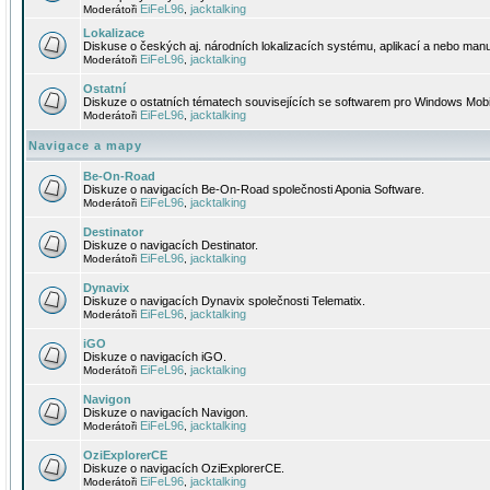
EiFeL96
jacktalking
Moderátoři
,
Lokalizace
Diskuse o českých aj. národních lokalizacích systému, aplikací a nebo manu
EiFeL96
jacktalking
Moderátoři
,
Ostatní
Diskuze o ostatních tématech souvisejících se softwarem pro Windows Mobi
EiFeL96
jacktalking
Moderátoři
,
Navigace a mapy
Be-On-Road
Diskuze o navigacích Be-On-Road společnosti Aponia Software.
EiFeL96
jacktalking
Moderátoři
,
Destinator
Diskuze o navigacích Destinator.
EiFeL96
jacktalking
Moderátoři
,
Dynavix
Diskuze o navigacích Dynavix společnosti Telematix.
EiFeL96
jacktalking
Moderátoři
,
iGO
Diskuze o navigacích iGO.
EiFeL96
jacktalking
Moderátoři
,
Navigon
Diskuze o navigacích Navigon.
EiFeL96
jacktalking
Moderátoři
,
OziExplorerCE
Diskuze o navigacích OziExplorerCE.
EiFeL96
jacktalking
Moderátoři
,