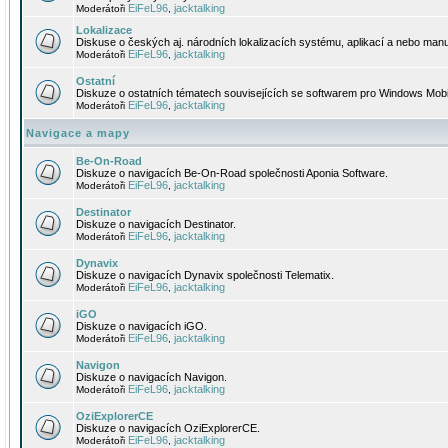
EiFeL96
jacktalking
Moderátoři
,
Lokalizace
Diskuse o českých aj. národních lokalizacích systému, aplikací a nebo manu
EiFeL96
jacktalking
Moderátoři
,
Ostatní
Diskuze o ostatních tématech souvisejících se softwarem pro Windows Mobi
EiFeL96
jacktalking
Moderátoři
,
Navigace a mapy
Be-On-Road
Diskuze o navigacích Be-On-Road společnosti Aponia Software.
EiFeL96
jacktalking
Moderátoři
,
Destinator
Diskuze o navigacích Destinator.
EiFeL96
jacktalking
Moderátoři
,
Dynavix
Diskuze o navigacích Dynavix společnosti Telematix.
EiFeL96
jacktalking
Moderátoři
,
iGO
Diskuze o navigacích iGO.
EiFeL96
jacktalking
Moderátoři
,
Navigon
Diskuze o navigacích Navigon.
EiFeL96
jacktalking
Moderátoři
,
OziExplorerCE
Diskuze o navigacích OziExplorerCE.
EiFeL96
jacktalking
Moderátoři
,