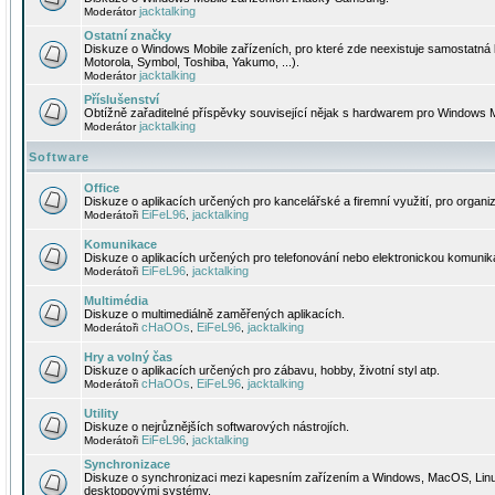
jacktalking
Moderátor
Ostatní značky
Diskuze o Windows Mobile zařízeních, pro které zde neexistuje samostatná 
Motorola, Symbol, Toshiba, Yakumo, ...).
jacktalking
Moderátor
Příslušenství
Obtížně zařaditelné příspěvky související nějak s hardwarem pro Windows M
jacktalking
Moderátor
Software
Office
Diskuze o aplikacích určených pro kancelářské a firemní využití, pro organiz
EiFeL96
jacktalking
Moderátoři
,
Komunikace
Diskuze o aplikacích určených pro telefonování nebo elektronickou komunika
EiFeL96
jacktalking
Moderátoři
,
Multimédia
Diskuze o multimediálně zaměřených aplikacích.
cHaOOs
EiFeL96
jacktalking
Moderátoři
,
,
Hry a volný čas
Diskuze o aplikacích určených pro zábavu, hobby, životní styl atp.
cHaOOs
EiFeL96
jacktalking
Moderátoři
,
,
Utility
Diskuze o nejrůznějších softwarových nástrojích.
EiFeL96
jacktalking
Moderátoři
,
Synchronizace
Diskuze o synchronizaci mezi kapesním zařízením a Windows, MacOS, Linux
desktopovými systémy.