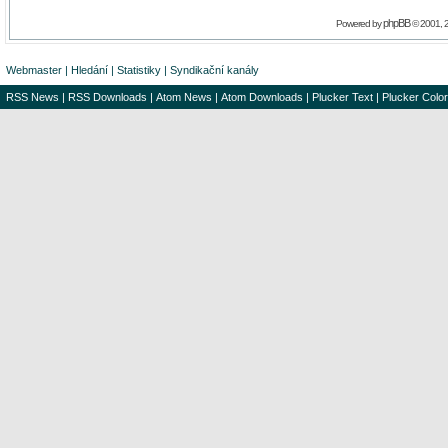
phpBB
Powered by
© 2001, 
Webmaster
|
Hledání
|
Statistiky
|
Syndikační kanály
RSS News
|
RSS Downloads
|
Atom News
|
Atom Downloads
|
Plucker Text
|
Plucker Color