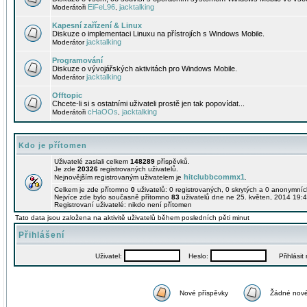
EiFeL96
jacktalking
Moderátoři
,
Kapesní zařízení & Linux
Diskuze o implementaci Linuxu na přístrojích s Windows Mobile.
jacktalking
Moderátor
Programování
Diskuze o vývojářských aktivitách pro Windows Mobile.
jacktalking
Moderátor
Offtopic
Chcete-li si s ostatními uživateli prostě jen tak popovídat...
cHaOOs
jacktalking
Moderátoři
,
Kdo je přítomen
Uživatelé zaslali celkem
148289
příspěvků.
Je zde
20326
registrovaných uživatelů.
hitclubbcommx1
Nejnovějším registrovaným uživatelem je
.
Celkem je zde přítomno
0
uživatelů: 0 registrovaných, 0 skrytých a 0 anonymní
Nejvíce zde bylo současně přítomno
83
uživatelů dne ne 25. květen, 2014 19:4
Registrovaní uživatelé: nikdo není přítomen
Tato data jsou založena na aktivitě uživatelů během posledních pěti minut
Přihlášení
Uživatel:
Heslo:
Přihlásit m
Nové příspěvky
Žádné nové