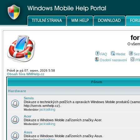
fo
O všem
FAQ
Hledat
Sez
Osobní nastavení
Při
Právě je pá 07. srpen, 2026 5:58
Obsah fóra WMHelp.cz
Fórum
Hardware
Servis
Diskuze o technických potížích a opravách Windows Mobile produktů (samo
http://servis.wmhelp.cz).
jacktalking
Moderátor
Acer
Diskuze o Windows Mobile zařízeních značky Acer.
jacktalking
Moderátor
Asus
Diskuze o Windows Mobile zařízeních značky Asus.
jacktalking
Moderátor