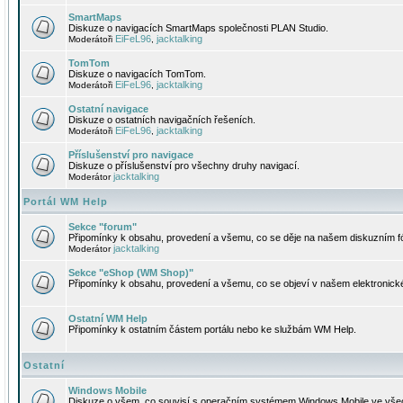
SmartMaps
Diskuze o navigacích SmartMaps společnosti PLAN Studio.
EiFeL96
jacktalking
Moderátoři
,
TomTom
Diskuze o navigacích TomTom.
EiFeL96
jacktalking
Moderátoři
,
Ostatní navigace
Diskuze o ostatních navigačních řešeních.
EiFeL96
jacktalking
Moderátoři
,
Příslušenství pro navigace
Diskuze o příslušenství pro všechny druhy navigací.
jacktalking
Moderátor
Portál WM Help
Sekce "forum"
Připomínky k obsahu, provedení a všemu, co se děje na našem diskuzním f
jacktalking
Moderátor
Sekce "eShop (WM Shop)"
Připomínky k obsahu, provedení a všemu, co se objeví v našem elektronic
Ostatní WM Help
Připomínky k ostatním částem portálu nebo ke službám WM Help.
Ostatní
Windows Mobile
Diskuze o všem, co souvisí s operačním systémem Windows Mobile ve všec