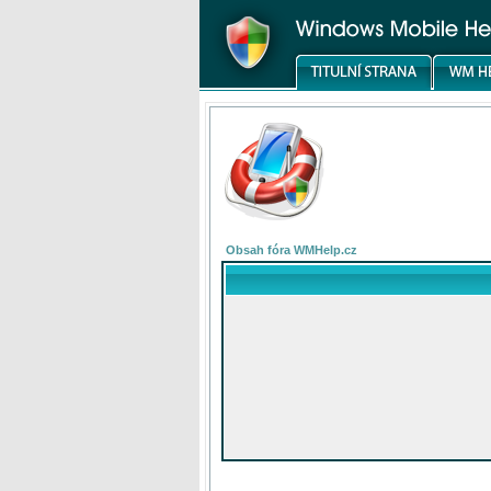
Obsah fóra WMHelp.cz