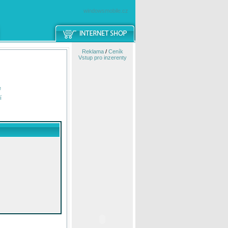
windowsmobile.cz
Reklama
/
Ceník
Vstup pro inzerenty
e
í