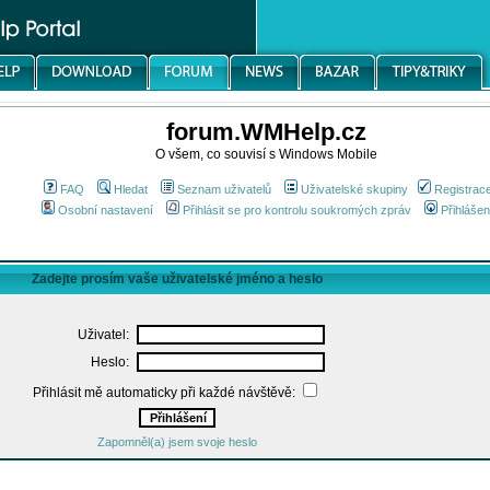
forum.WMHelp.cz
O všem, co souvisí s Windows Mobile
FAQ
Hledat
Seznam uživatelů
Uživatelské skupiny
Registrac
Osobní nastavení
Přihlásit se pro kontrolu soukromých zpráv
Přihlášen
Zadejte prosím vaše uživatelské jméno a heslo
Uživatel:
Heslo:
Přihlásit mě automaticky při každé návštěvě:
Zapomněl(a) jsem svoje heslo