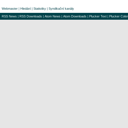
Webmaster
|
Hledání
|
Statistiky
|
Syndikační kanály
RSS News
|
RSS Downloads
|
Atom News
|
Atom Downloads
|
Plucker Text
|
Plucker Color