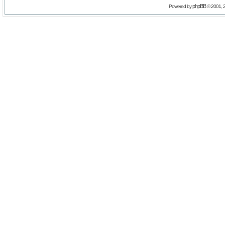
phpBB
Powered by
© 2001, 