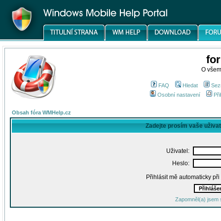
fo
O všem
FAQ
Hledat
Sez
Osobní nastavení
Při
Obsah fóra WMHelp.cz
Zadejte prosím vaše uživa
Uživatel:
Heslo:
Přihlásit mě automaticky př
Zapomněl(a) jsem 