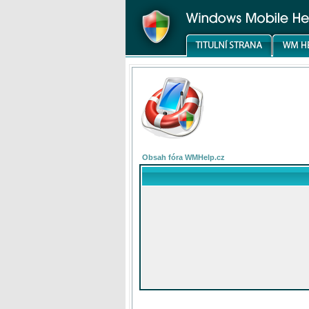
Obsah fóra WMHelp.cz