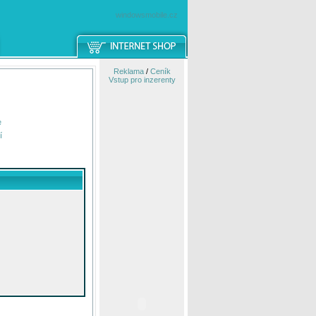
windowsmobile.cz
Reklama
/
Ceník
Vstup pro inzerenty
e
í