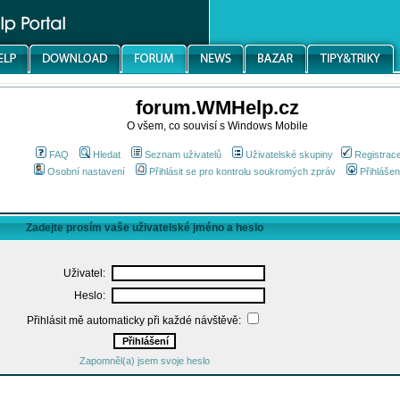
forum.WMHelp.cz
O všem, co souvisí s Windows Mobile
FAQ
Hledat
Seznam uživatelů
Uživatelské skupiny
Registrac
Osobní nastavení
Přihlásit se pro kontrolu soukromých zpráv
Přihlášen
Zadejte prosím vaše uživatelské jméno a heslo
Uživatel:
Heslo:
Přihlásit mě automaticky při každé návštěvě:
Zapomněl(a) jsem svoje heslo