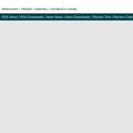
Webmaster
|
Hledání
|
Statistiky
|
Syndikační kanály
RSS News
|
RSS Downloads
|
Atom News
|
Atom Downloads
|
Plucker Text
|
Plucker Color