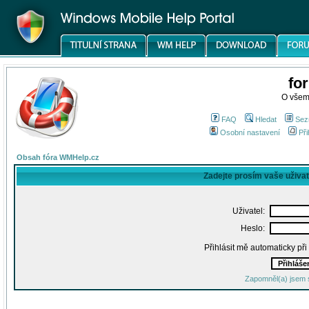
fo
O všem
FAQ
Hledat
Sez
Osobní nastavení
Při
Obsah fóra WMHelp.cz
Zadejte prosím vaše uživa
Uživatel:
Heslo:
Přihlásit mě automaticky př
Zapomněl(a) jsem 