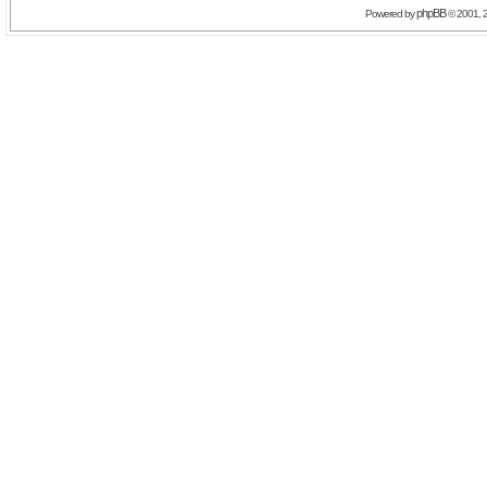
phpBB
Powered by
© 2001, 