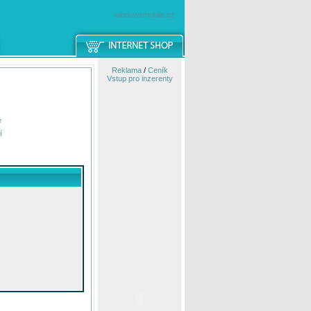
windowsmobile.cz
Reklama
/
Ceník
Vstup pro inzerenty
e
í