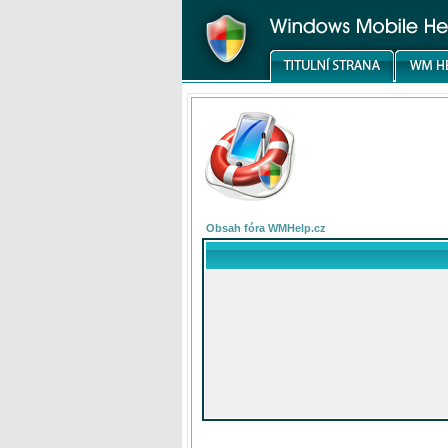
Obsah fóra WMHelp.cz