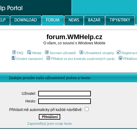
forum.WMHelp.cz
O všem, co souvisí s Windows Mobile
FAQ
Hledat
Seznam uživatelů
Uživatelské skupiny
Registrac
Osobní nastavení
Přihlásit se pro kontrolu soukromých zpráv
Přihlášen
Zadejte prosím vaše uživatelské jméno a heslo
Uživatel:
Heslo:
Přihlásit mě automaticky při každé návštěvě:
Zapomněl(a) jsem svoje heslo