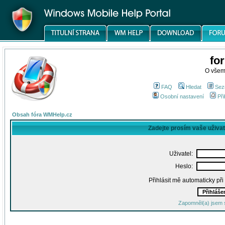
fo
O všem
FAQ
Hledat
Sez
Osobní nastavení
Při
Obsah fóra WMHelp.cz
Zadejte prosím vaše uživa
Uživatel:
Heslo:
Přihlásit mě automaticky př
Zapomněl(a) jsem 