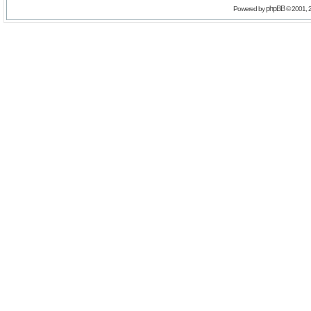
phpBB
Powered by
© 2001, 