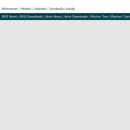
Webmaster
|
Hledání
|
Statistiky
|
Syndikační kanály
RSS News
|
RSS Downloads
|
Atom News
|
Atom Downloads
|
Plucker Text
|
Plucker Color