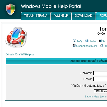
fo
O všem
FAQ
Hledat
Sez
Osobní nastavení
Při
Obsah fóra WMHelp.cz
Zadejte prosím vaše uživa
Uživatel:
Heslo:
Přihlásit mě automaticky př
Zapomněl(a) jsem 