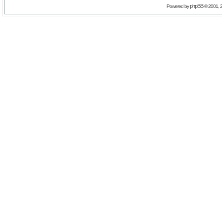
phpBB
Powered by
© 2001, 