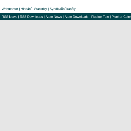
Webmaster
|
Hledání
|
Statistiky
|
Syndikační kanály
RSS News
|
RSS Downloads
|
Atom News
|
Atom Downloads
|
Plucker Text
|
Plucker Color