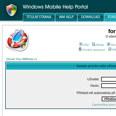
fo
O všem
FAQ
Hledat
Sez
Osobní nastavení
Při
Obsah fóra WMHelp.cz
Zadejte prosím vaše uživa
Uživatel:
Heslo:
Přihlásit mě automaticky př
Zapomněl(a) jsem 