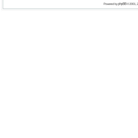
phpBB
Powered by
© 2001, 