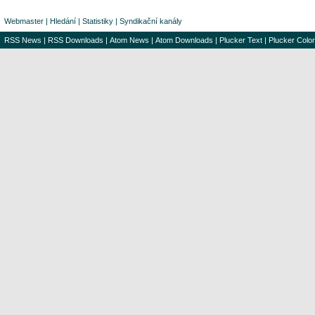
Webmaster
|
Hledání
|
Statistiky
|
Syndikační kanály
RSS News
|
RSS Downloads
|
Atom News
|
Atom Downloads
|
Plucker Text
|
Plucker Color