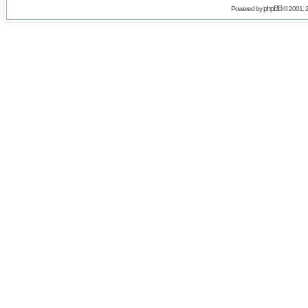
phpBB
Powered by
© 2001, 