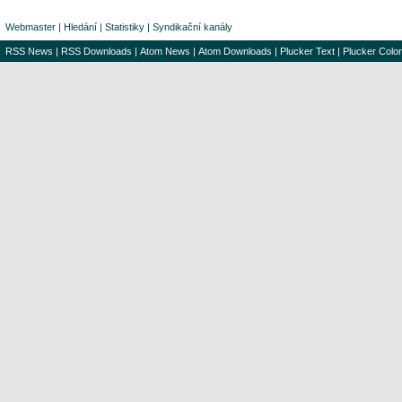
Webmaster
|
Hledání
|
Statistiky
|
Syndikační kanály
RSS News
|
RSS Downloads
|
Atom News
|
Atom Downloads
|
Plucker Text
|
Plucker Color