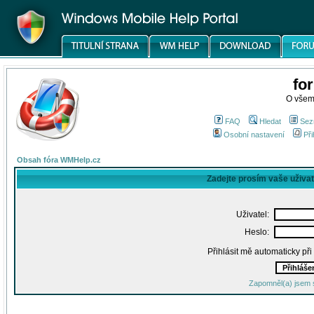
fo
O všem
FAQ
Hledat
Sez
Osobní nastavení
Při
Obsah fóra WMHelp.cz
Zadejte prosím vaše uživa
Uživatel:
Heslo:
Přihlásit mě automaticky př
Zapomněl(a) jsem 