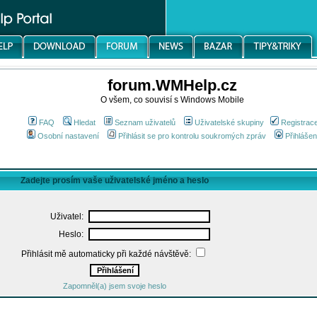
forum.WMHelp.cz
O všem, co souvisí s Windows Mobile
FAQ
Hledat
Seznam uživatelů
Uživatelské skupiny
Registrac
Osobní nastavení
Přihlásit se pro kontrolu soukromých zpráv
Přihlášen
Zadejte prosím vaše uživatelské jméno a heslo
Uživatel:
Heslo:
Přihlásit mě automaticky při každé návštěvě:
Zapomněl(a) jsem svoje heslo