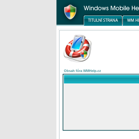
Obsah fóra WMHelp.cz