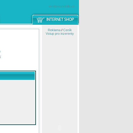
windowsmobile.cz
Reklama
/
Ceník
Vstup pro inzerenty
e
í