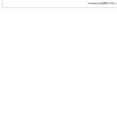
phpBB
Powered by
© 2001, 