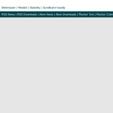
Webmaster
|
Hledání
|
Statistiky
|
Syndikační kanály
RSS News
|
RSS Downloads
|
Atom News
|
Atom Downloads
|
Plucker Text
|
Plucker Color