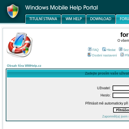
fo
O všem
FAQ
Hledat
Sez
Osobní nastavení
Při
Obsah fóra WMHelp.cz
Zadejte prosím vaše uživa
Uživatel:
Heslo:
Přihlásit mě automaticky př
Zapomněl(a) jsem 