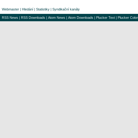
Webmaster
|
Hledání
|
Statistiky
|
Syndikační kanály
RSS News
|
RSS Downloads
|
Atom News
|
Atom Downloads
|
Plucker Text
|
Plucker Color