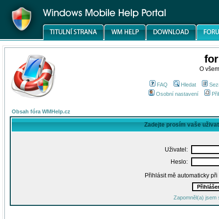
fo
O všem
FAQ
Hledat
Sez
Osobní nastavení
Při
Obsah fóra WMHelp.cz
Zadejte prosím vaše uživa
Uživatel:
Heslo:
Přihlásit mě automaticky př
Zapomněl(a) jsem 