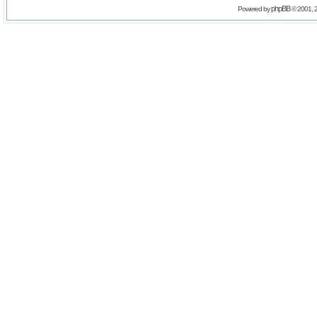
phpBB
Powered by
© 2001, 