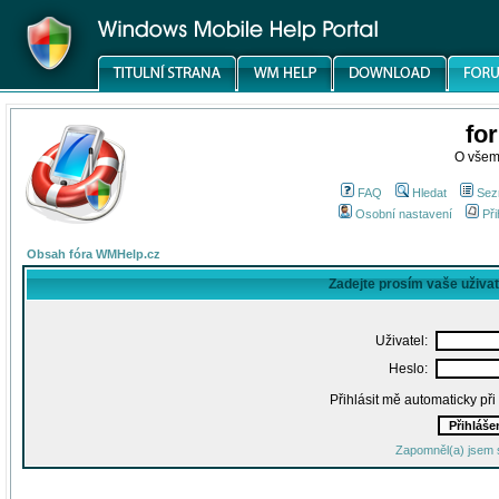
fo
O všem
FAQ
Hledat
Sez
Osobní nastavení
Při
Obsah fóra WMHelp.cz
Zadejte prosím vaše uživa
Uživatel:
Heslo:
Přihlásit mě automaticky př
Zapomněl(a) jsem 