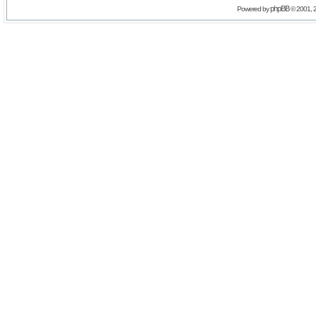
phpBB
Powered by
© 2001, 