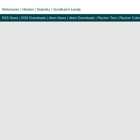
Webmaster
|
Hledání
|
Statistiky
|
Syndikační kanály
RSS News
|
RSS Downloads
|
Atom News
|
Atom Downloads
|
Plucker Text
|
Plucker Color