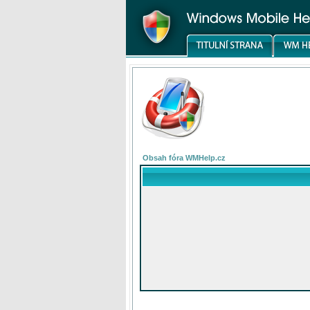
Obsah fóra WMHelp.cz