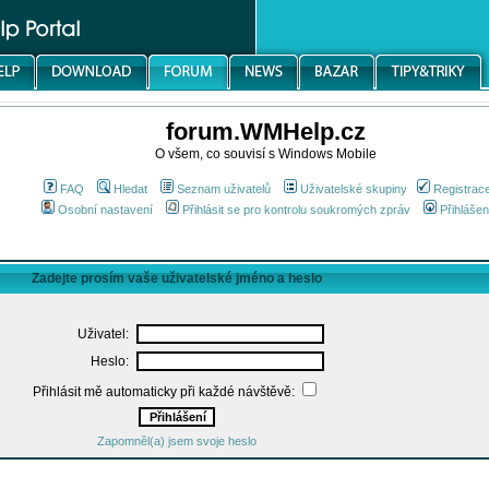
forum.WMHelp.cz
O všem, co souvisí s Windows Mobile
FAQ
Hledat
Seznam uživatelů
Uživatelské skupiny
Registrac
Osobní nastavení
Přihlásit se pro kontrolu soukromých zpráv
Přihlášen
Zadejte prosím vaše uživatelské jméno a heslo
Uživatel:
Heslo:
Přihlásit mě automaticky při každé návštěvě:
Zapomněl(a) jsem svoje heslo