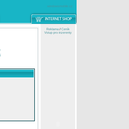
windowsmobile.cz
Reklama
/
Ceník
Vstup pro inzerenty
e
í