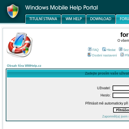
fo
O všem
FAQ
Hledat
Sez
Osobní nastavení
Při
Obsah fóra WMHelp.cz
Zadejte prosím vaše uživa
Uživatel:
Heslo:
Přihlásit mě automaticky př
Zapomněl(a) jsem 