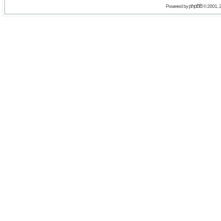
phpBB
Powered by
© 2001, 