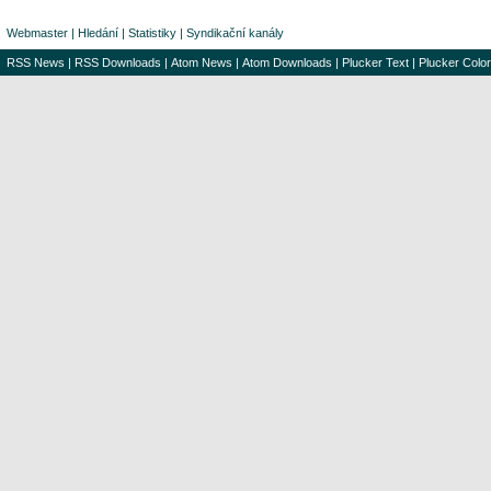
Webmaster
|
Hledání
|
Statistiky
|
Syndikační kanály
RSS News
|
RSS Downloads
|
Atom News
|
Atom Downloads
|
Plucker Text
|
Plucker Color