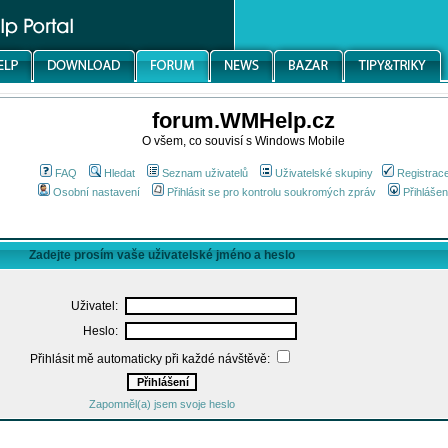
forum.WMHelp.cz
O všem, co souvisí s Windows Mobile
FAQ
Hledat
Seznam uživatelů
Uživatelské skupiny
Registrac
Osobní nastavení
Přihlásit se pro kontrolu soukromých zpráv
Přihlášen
Zadejte prosím vaše uživatelské jméno a heslo
Uživatel:
Heslo:
Přihlásit mě automaticky při každé návštěvě:
Zapomněl(a) jsem svoje heslo