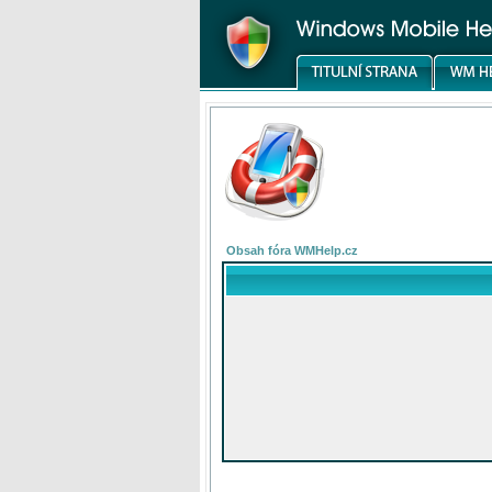
Obsah fóra WMHelp.cz