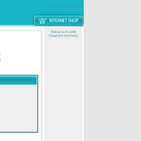
windowsmobile.cz
Reklama
/
Ceník
Vstup pro inzerenty
e
í