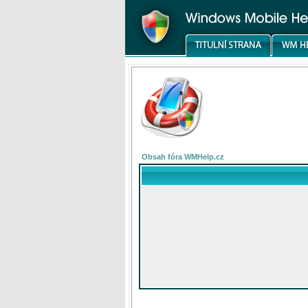
Obsah fóra WMHelp.cz