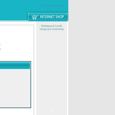
windowsmobile.cz
Reklama
/
Ceník
Vstup pro inzerenty
e
í