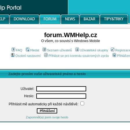
forum.WMHelp.cz
O všem, co souvisí s Windows Mobile
FAQ
Hledat
Seznam uživatelů
Uživatelské skupiny
Registrac
Osobní nastavení
Přihlásit se pro kontrolu soukromých zpráv
Přihlášen
Zadejte prosím vaše uživatelské jméno a heslo
Uživatel:
Heslo:
Přihlásit mě automaticky při každé návštěvě:
Zapomněl(a) jsem svoje heslo