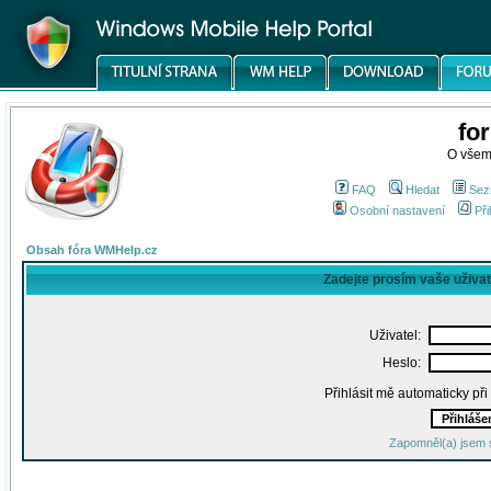
fo
O všem
FAQ
Hledat
Sez
Osobní nastavení
Při
Obsah fóra WMHelp.cz
Zadejte prosím vaše uživa
Uživatel:
Heslo:
Přihlásit mě automaticky př
Zapomněl(a) jsem 