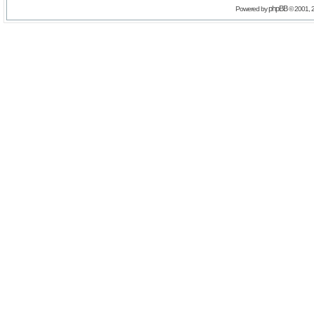
phpBB
Powered by
© 2001, 