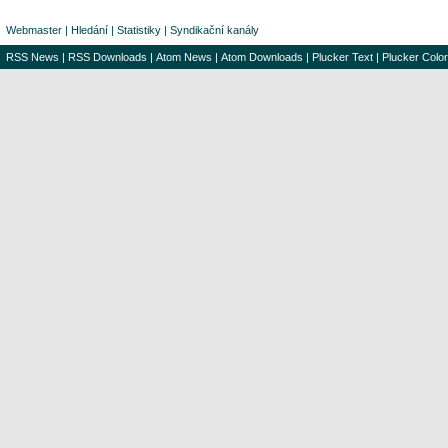
Webmaster
|
Hledání
|
Statistiky
|
Syndikační kanály
RSS News
|
RSS Downloads
|
Atom News
|
Atom Downloads
|
Plucker Text
|
Plucker Color