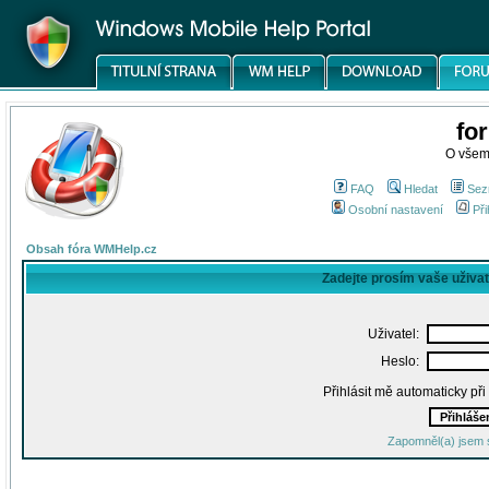
fo
O všem
FAQ
Hledat
Sez
Osobní nastavení
Při
Obsah fóra WMHelp.cz
Zadejte prosím vaše uživa
Uživatel:
Heslo:
Přihlásit mě automaticky př
Zapomněl(a) jsem 