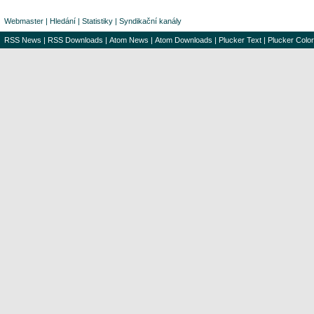
Webmaster
|
Hledání
|
Statistiky
|
Syndikační kanály
RSS News
|
RSS Downloads
|
Atom News
|
Atom Downloads
|
Plucker Text
|
Plucker Color