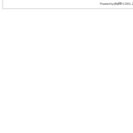
phpBB
Powered by
© 2001, 