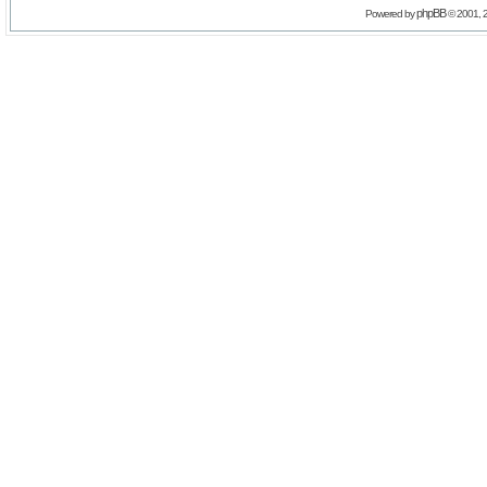
phpBB
Powered by
© 2001, 