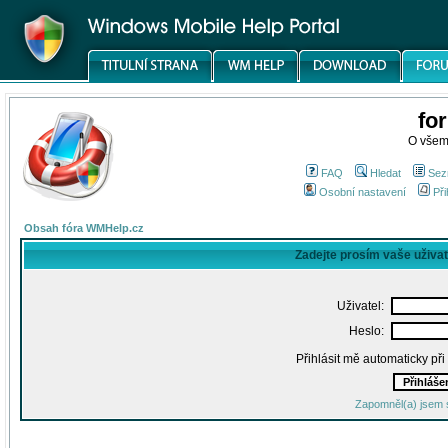
fo
O všem
FAQ
Hledat
Sez
Osobní nastavení
Při
Obsah fóra WMHelp.cz
Zadejte prosím vaše uživa
Uživatel:
Heslo:
Přihlásit mě automaticky př
Zapomněl(a) jsem 