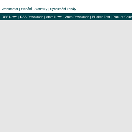
Webmaster
|
Hledání
|
Statistiky
|
Syndikační kanály
RSS News
|
RSS Downloads
|
Atom News
|
Atom Downloads
|
Plucker Text
|
Plucker Color