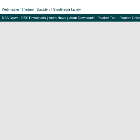
Webmaster
|
Hledání
|
Statistiky
|
Syndikační kanály
RSS News
|
RSS Downloads
|
Atom News
|
Atom Downloads
|
Plucker Text
|
Plucker Color