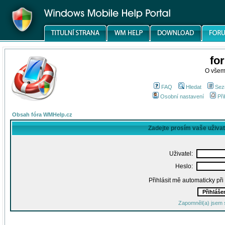
fo
O všem
FAQ
Hledat
Sez
Osobní nastavení
Při
Obsah fóra WMHelp.cz
Zadejte prosím vaše uživa
Uživatel:
Heslo:
Přihlásit mě automaticky př
Zapomněl(a) jsem 