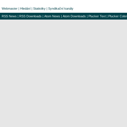
Webmaster
|
Hledání
|
Statistiky
|
Syndikační kanály
RSS News
|
RSS Downloads
|
Atom News
|
Atom Downloads
|
Plucker Text
|
Plucker Color