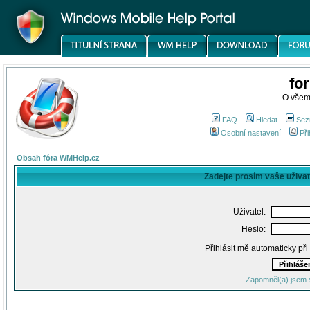
fo
O všem
FAQ
Hledat
Sez
Osobní nastavení
Při
Obsah fóra WMHelp.cz
Zadejte prosím vaše uživa
Uživatel:
Heslo:
Přihlásit mě automaticky př
Zapomněl(a) jsem 