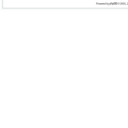
phpBB
Powered by
© 2001, 