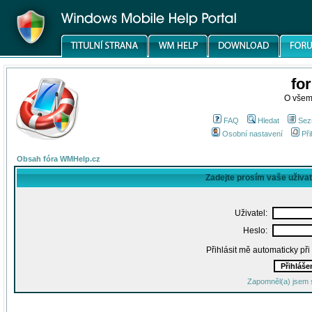
fo
O všem
FAQ
Hledat
Sez
Osobní nastavení
Při
Obsah fóra WMHelp.cz
Zadejte prosím vaše uživa
Uživatel:
Heslo:
Přihlásit mě automaticky př
Zapomněl(a) jsem 