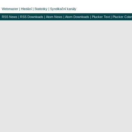
Webmaster
|
Hledání
|
Statistiky
|
Syndikační kanály
RSS News
|
RSS Downloads
|
Atom News
|
Atom Downloads
|
Plucker Text
|
Plucker Color