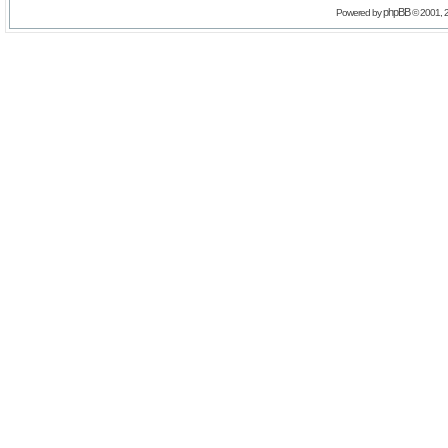
phpBB
Powered by
© 2001, 