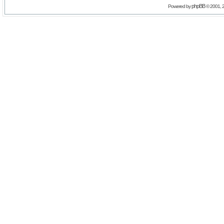
phpBB
Powered by
© 2001, 