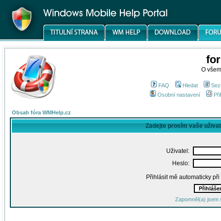
fo
O všem
FAQ
Hledat
Sez
Osobní nastavení
Při
Obsah fóra WMHelp.cz
Zadejte prosím vaše uživa
Uživatel:
Heslo:
Přihlásit mě automaticky př
Zapomněl(a) jsem 