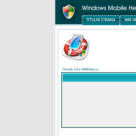
Obsah fóra WMHelp.cz