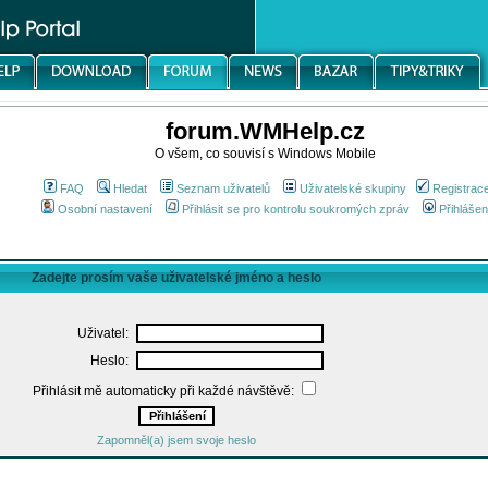
forum.WMHelp.cz
O všem, co souvisí s Windows Mobile
FAQ
Hledat
Seznam uživatelů
Uživatelské skupiny
Registrac
Osobní nastavení
Přihlásit se pro kontrolu soukromých zpráv
Přihlášen
Zadejte prosím vaše uživatelské jméno a heslo
Uživatel:
Heslo:
Přihlásit mě automaticky při každé návštěvě:
Zapomněl(a) jsem svoje heslo