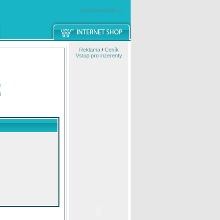
windowsmobile.cz
Reklama
/
Ceník
Vstup pro inzerenty
e
í