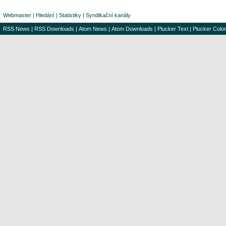
Webmaster
|
Hledání
|
Statistiky
|
Syndikační kanály
RSS News
|
RSS Downloads
|
Atom News
|
Atom Downloads
|
Plucker Text
|
Plucker Color