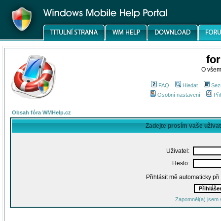
fo
O všem
FAQ
Hledat
Sez
Osobní nastavení
Při
Obsah fóra WMHelp.cz
Zadejte prosím vaše uživa
Uživatel:
Heslo:
Přihlásit mě automaticky př
Zapomněl(a) jsem 