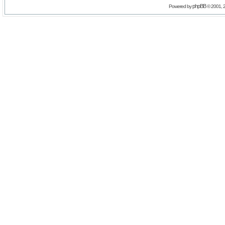
phpBB
Powered by
© 2001, 