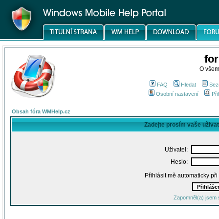
fo
O všem
FAQ
Hledat
Sez
Osobní nastavení
Při
Obsah fóra WMHelp.cz
Zadejte prosím vaše uživa
Uživatel:
Heslo:
Přihlásit mě automaticky př
Zapomněl(a) jsem 