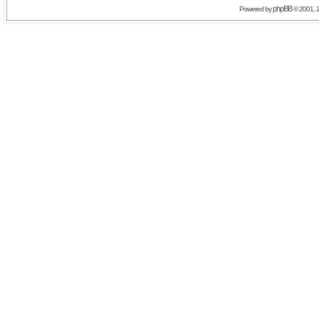
phpBB
Powered by
© 2001, 