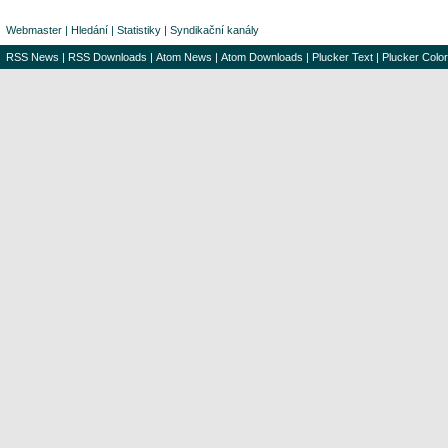
Webmaster
|
Hledání
|
Statistiky
|
Syndikační kanály
RSS News
|
RSS Downloads
|
Atom News
|
Atom Downloads
|
Plucker Text
|
Plucker Color