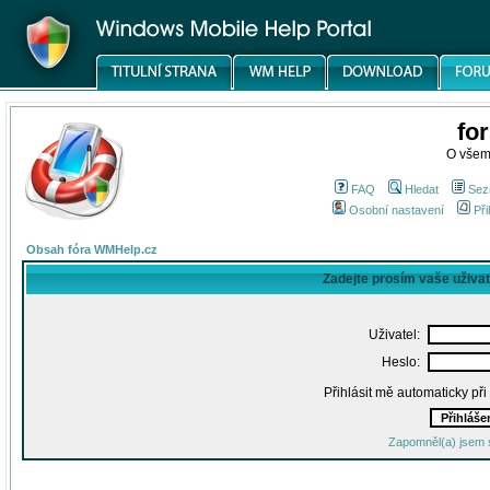
fo
O všem
FAQ
Hledat
Sez
Osobní nastavení
Při
Obsah fóra WMHelp.cz
Zadejte prosím vaše uživa
Uživatel:
Heslo:
Přihlásit mě automaticky př
Zapomněl(a) jsem 