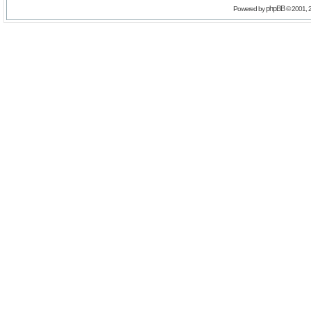
phpBB
Powered by
© 2001, 