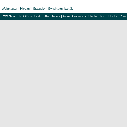
Webmaster
|
Hledání
|
Statistiky
|
Syndikační kanály
RSS News
|
RSS Downloads
|
Atom News
|
Atom Downloads
|
Plucker Text
|
Plucker Color