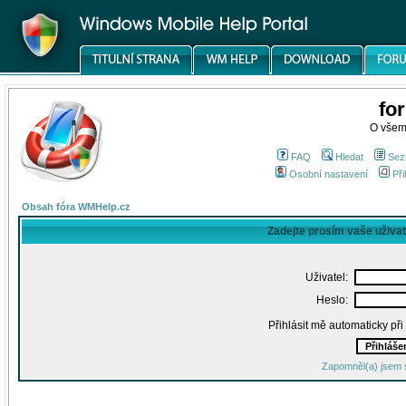
fo
O všem
FAQ
Hledat
Sez
Osobní nastavení
Při
Obsah fóra WMHelp.cz
Zadejte prosím vaše uživa
Uživatel:
Heslo:
Přihlásit mě automaticky př
Zapomněl(a) jsem 