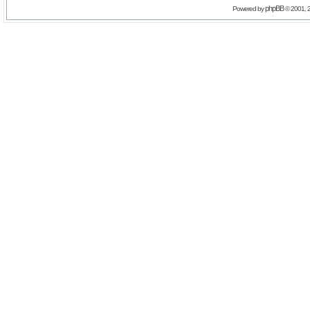
phpBB
Powered by
© 2001, 