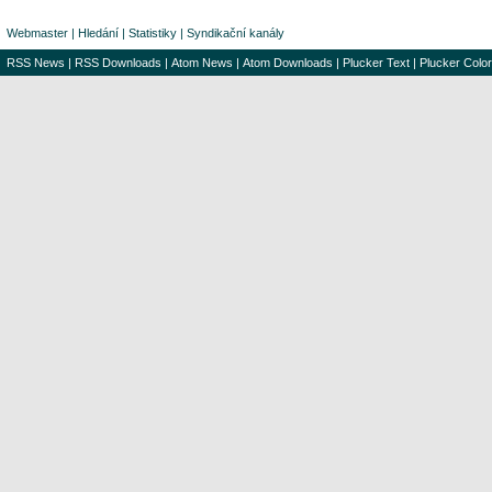
Webmaster
|
Hledání
|
Statistiky
|
Syndikační kanály
RSS News
|
RSS Downloads
|
Atom News
|
Atom Downloads
|
Plucker Text
|
Plucker Color