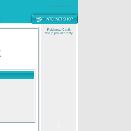
windowsmobile.cz
Reklama
/
Ceník
Vstup pro inzerenty
e
í