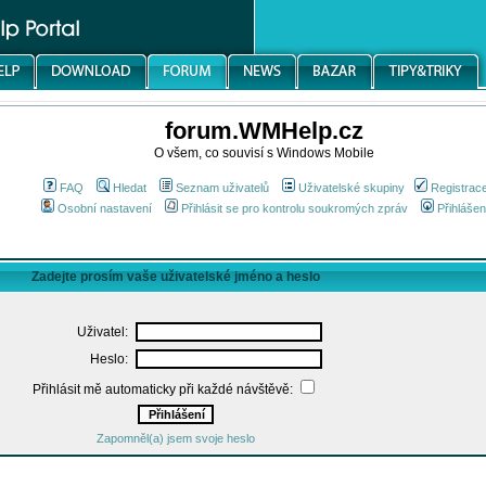
forum.WMHelp.cz
O všem, co souvisí s Windows Mobile
FAQ
Hledat
Seznam uživatelů
Uživatelské skupiny
Registrac
Osobní nastavení
Přihlásit se pro kontrolu soukromých zpráv
Přihlášen
Zadejte prosím vaše uživatelské jméno a heslo
Uživatel:
Heslo:
Přihlásit mě automaticky při každé návštěvě:
Zapomněl(a) jsem svoje heslo