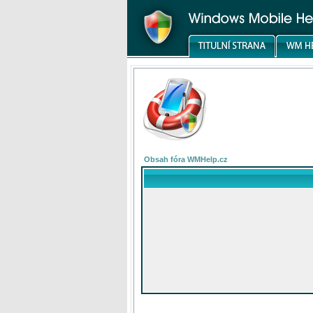
Obsah fóra WMHelp.cz